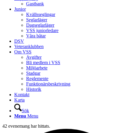
Gastbank
Junior
Kvällsseglingar
Seglarläger
Dagseglarläger
VSS juniorledare
Våra båtar
DSV
Veteranklubben
Om VSS
Avgifter
Bli medlem i VSS
Miljöarbete
Stadgar
Reglemente
Funktionärsbeskrivning
Historik
Kontakt
Karta
Sök
Menu
Menu
42 evenemang har hittats.