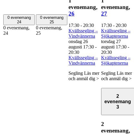
1
1
evenemang,
evenemang,
26
27
0 evenemang
0 evenemang
24
25
17:30
-
20:30
17:30
-
20:30
0 evenemang,
0 evenemang,
Kvällssegling –
Kvällssegling –
24
25
Vindvännerna
Sjökaptenerna
onsdag 26
torsdag 27
augusti 17:30
-
augusti 17:30
-
20:30
20:30
Kvällssegling –
Kvällssegling –
Vindvännerna
Sjökaptenerna
Segling Läs mer
Segling Läs mer
och anmäl dig >
och anmäl dig >
2
evenemang
3
2
evenemang,