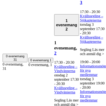
3
17:30
-
20:30
Kvällssegling –
Sjökaptenerna
1
torsdag 3
evenemang
september 17:30
2
-
20:30
Kvällssegling –
Sjökaptenerna
1
evenemang,
Segling Läs mer
2
och anmäl dig >
0 evenemang
31
0 evenemang
1
19:00
-
20:00
17:30
-
20:30
0 evenemang,
0 evenemang,
1
Informationsmöt
Kvällssegling –
31
för nya
Vindvännerna
medlemmar
onsdag 2
torsdag 3
september 17:30
september 19:00
-
20:30
-
20:00
Kvällssegling –
Informationsmöt
Vindvännerna
för nya
Segling Läs mer
medlemmar
och anmäl dig >