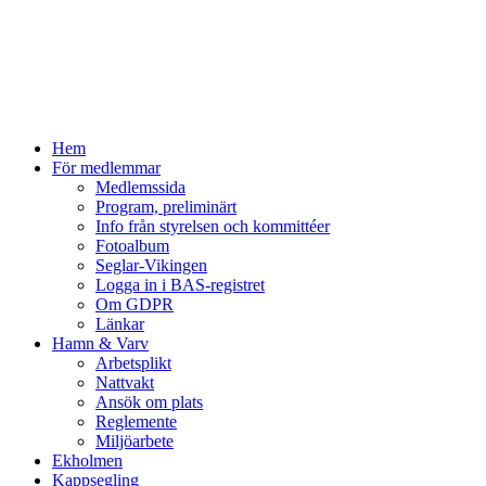
Hem
För medlemmar
Medlemssida
Program, preliminärt
Info från styrelsen och kommittéer
Fotoalbum
Seglar-Vikingen
Logga in i BAS-registret
Om GDPR
Länkar
Hamn & Varv
Arbetsplikt
Nattvakt
Ansök om plats
Reglemente
Miljöarbete
Ekholmen
Kappsegling