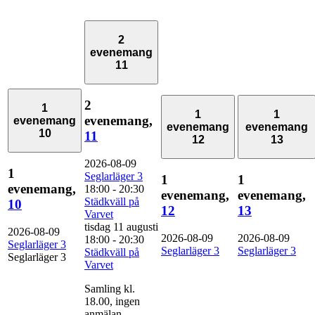
2
evenemang
11
2
1
1
1
evenemang,
evenemang
evenemang
evenemang
10
11
12
13
2026-08-09
1
Seglarläger 3
1
1
evenemang,
18:00
-
20:30
evenemang,
evenemang,
Städkväll på
10
12
13
Varvet
tisdag 11 augusti
2026-08-09
2026-08-09
2026-08-09
18:00
-
20:30
Seglarläger 3
Seglarläger 3
Seglarläger 3
Städkväll på
Seglarläger 3
Varvet
Samling kl.
18.00, ingen
anmälan.