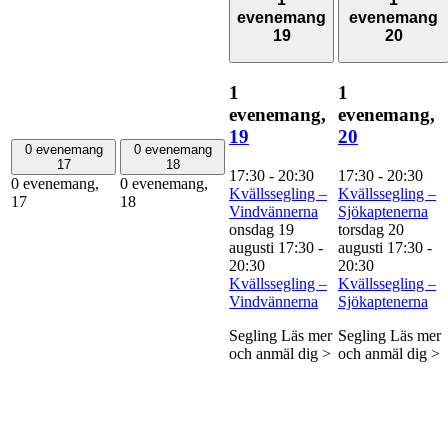
evenemang
evenemang
19
20
1
1
evenemang,
evenemang,
19
20
0 evenemang
0 evenemang
17
18
17:30
-
20:30
17:30
-
20:30
0 evenemang,
0 evenemang,
Kvällssegling –
Kvällssegling –
17
18
Vindvännerna
Sjökaptenerna
onsdag 19
torsdag 20
augusti 17:30
-
augusti 17:30
-
20:30
20:30
Kvällssegling –
Kvällssegling –
Vindvännerna
Sjökaptenerna
Segling Läs mer
Segling Läs mer
och anmäl dig >
och anmäl dig >