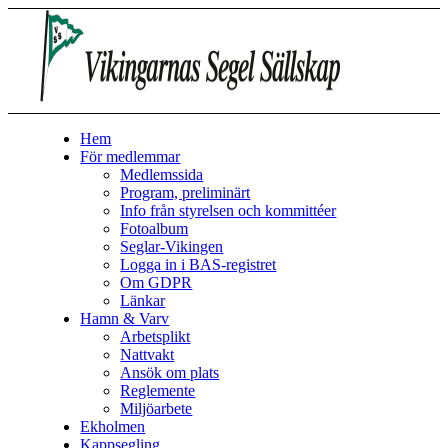
Hem
För medlemmar
Medlemssida
Program, preliminärt
Info från styrelsen och kommittéer
Fotoalbum
Seglar-Vikingen
Logga in i BAS-registret
Om GDPR
Länkar
Hamn & Varv
Arbetsplikt
Nattvakt
Ansök om plats
Reglemente
Miljöarbete
Ekholmen
Kappsegling