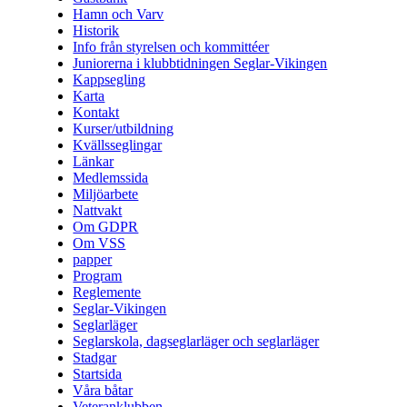
Hamn och Varv
Historik
Info från styrelsen och kommittéer
Juniorerna i klubbtidningen Seglar-Vikingen
Kappsegling
Karta
Kontakt
Kurser/utbildning
Kvällsseglingar
Länkar
Medlemssida
Miljöarbete
Nattvakt
Om GDPR
Om VSS
papper
Program
Reglemente
Seglar-Vikingen
Seglarläger
Seglarskola, dagseglarläger och seglarläger
Stadgar
Startsida
Våra båtar
Veteranklubben