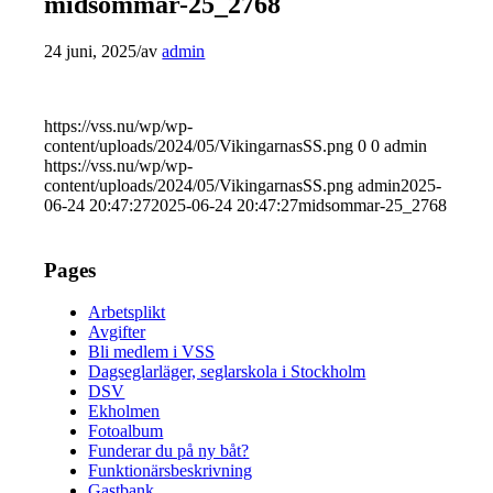
midsommar-25_2768
24 juni, 2025
/
av
admin
https://vss.nu/wp/wp-
content/uploads/2024/05/VikingarnasSS.png
0
0
admin
https://vss.nu/wp/wp-
content/uploads/2024/05/VikingarnasSS.png
admin
2025-
06-24 20:47:27
2025-06-24 20:47:27
midsommar-25_2768
Pages
Arbetsplikt
Avgifter
Bli medlem i VSS
Dagseglarläger, seglarskola i Stockholm
DSV
Ekholmen
Fotoalbum
Funderar du på ny båt?
Funktionärsbeskrivning
Gastbank