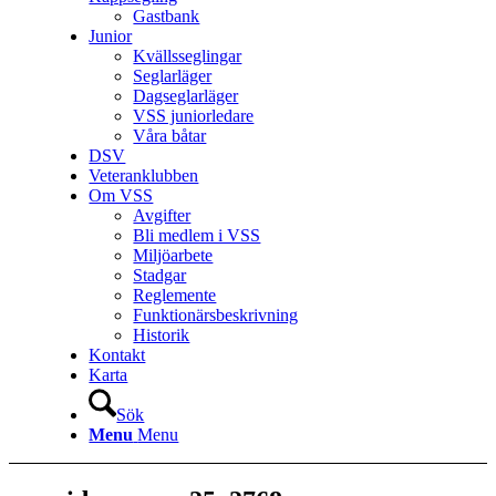
Gastbank
Junior
Kvällsseglingar
Seglarläger
Dagseglarläger
VSS juniorledare
Våra båtar
DSV
Veteranklubben
Om VSS
Avgifter
Bli medlem i VSS
Miljöarbete
Stadgar
Reglemente
Funktionärsbeskrivning
Historik
Kontakt
Karta
Sök
Menu
Menu