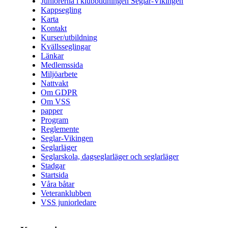
Juniorerna i klubbtidningen Seglar-Vikingen
Kappsegling
Karta
Kontakt
Kurser/utbildning
Kvällsseglingar
Länkar
Medlemssida
Miljöarbete
Nattvakt
Om GDPR
Om VSS
papper
Program
Reglemente
Seglar-Vikingen
Seglarläger
Seglarskola, dagseglarläger och seglarläger
Stadgar
Startsida
Våra båtar
Veteranklubben
VSS juniorledare