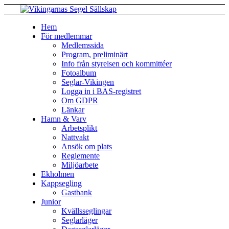
Hem
För medlemmar
Medlemssida
Program, preliminärt
Info från styrelsen och kommittéer
Fotoalbum
Seglar-Vikingen
Logga in i BAS-registret
Om GDPR
Länkar
Hamn & Varv
Arbetsplikt
Nattvakt
Ansök om plats
Reglemente
Miljöarbete
Ekholmen
Kappsegling
Gastbank
Junior
Kvällsseglingar
Seglarläger