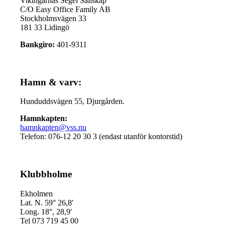
Vikingarnas Segel Sällskap
C/O Easy Office Family AB
Stockholmsvägen 33
181 33 Lidingö
Bankgiro:
401-9311
Hamn & varv:
Hunduddsvägen 55, Djurgården.
Hamnkapten:
hamnkapten@vss.nu
Telefon: 076-12 20 30 3 (endast utanför kontorstid)
Klubbholme
Ekholmen
Lat. N. 59° 26,8′
Long. 18°, 28,9′
Tel 073 719 45 00