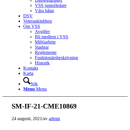
Dagseglarläger
VSS juniorledare
Våra båtar
DSV
Veteranklubben
Om VSS
Avgifter
Bli medlem i VSS
Miljöarbete
Stadgar
Reglemente
Funktionärsbeskrivning
Historik
Kontakt
Karta
Sök
Menu
Menu
SM-IF-21-CME10869
24 augusti, 2021
/
av
admin