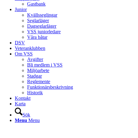
Gastbank
Junior
Kvällsseglingar
Seglarläger
Dagseglarläger
VSS juniorledare
Våra båtar
DSV
Veteranklubben
Om VSS
Avgifter
Bli medlem i VSS
Miljöarbete
Stadgar
Reglemente
Funktionärsbeskrivning
Historik
Kontakt
Karta
Sök
Menu
Menu