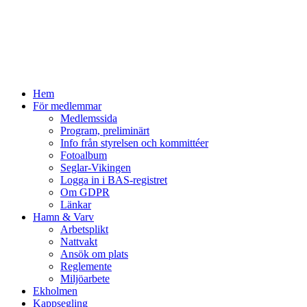
Hem
För medlemmar
Medlemssida
Program, preliminärt
Info från styrelsen och kommittéer
Fotoalbum
Seglar-Vikingen
Logga in i BAS-registret
Om GDPR
Länkar
Hamn & Varv
Arbetsplikt
Nattvakt
Ansök om plats
Reglemente
Miljöarbete
Ekholmen
Kappsegling