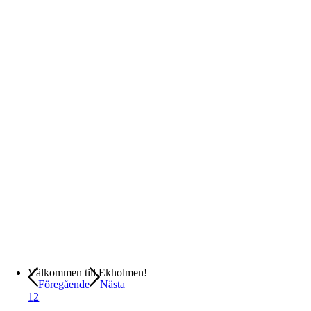
Välkommen till Ekholmen!
Föregående
Nästa
1
2