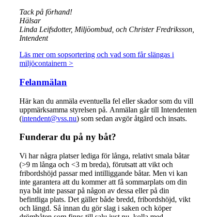
Tack på förhand!
Hälsar
Linda Leifsdotter, Miljöombud, och Christer Fredriksson,
Intendent
Läs mer om sopsortering och vad som får slängas i
miljöcontainern >
Felanmälan
Här kan du anmäla eventuella fel eller skador som du vill
uppmärksamma styrelsen på. Anmälan går till Intendenten
(
intendent@vss.nu
) som sedan avgör åtgärd och insats.
Funderar du på ny båt?
Vi har några platser lediga för långa, relativt smala båtar
(>9 m långa och <3 m breda), förutsatt att vikt och
fribordshöjd passar med intilliggande båtar. Men vi kan
inte garantera att du kommer att få sommarplats om din
nya båt inte passar på någon av dessa eller på din
befintliga plats. Det gäller både bredd, fribordshöjd, vikt
och längd. Så innan du gör slag i saken och köper
drömbåten som finns till salu just nu, kolla med