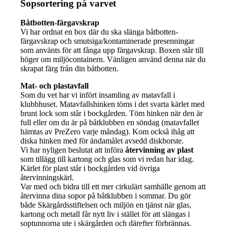
Sopsortering på varvet
Båtbotten-färgavskrap
Vi har ordnat en box där du ska slänga båtbotten-
färgavskrap och smutsiga/kontaminerade presenningar
som använts för att fånga upp färgavskrap. Boxen står till
höger om miljöcontainern. Vänligen använd denna när du
skrapat färg från din båtbotten.
Mat- och plastavfall
Som du vet har vi infört insamling av matavfall i
klubbhuset. Matavfallshinken töms i det svarta kärlet med
brunt lock som står i bockgården. Töm hinken när den är
full eller om du är på båtklubben en söndag (matavfallet
hämtas av PreZero varje måndag). Kom också ihåg att
diska hinken med för ändamålet avsedd diskborste.
Vi har nyligen beslutat att införa
återvinning av plast
som tillägg till kartong och glas som vi redan har idag.
Kärlet för plast står i bockgården vid övriga
återvinningskärl.
Var med och bidra till ett mer cirkulärt samhälle genom att
återvinna dina sopor på båtklubben i sommar. Du gör
både Skärgårdsstiftelsen och miljön en tjänst när glas,
kartong och metall får nytt liv i stället för att slängas i
soptunnorna ute i skärgården och därefter förbrännas.