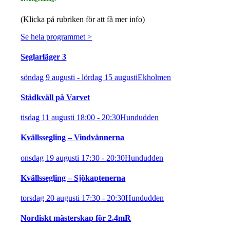
(Klicka på rubriken för att få mer info)
Se hela programmet >
Seglarläger 3
söndag 9 augusti
-
lördag 15 augusti
Ekholmen
Städkväll på Varvet
tisdag 11 augusti 18:00
-
20:30
Hundudden
Kvällssegling – Vindvännerna
onsdag 19 augusti 17:30
-
20:30
Hundudden
Kvällssegling – Sjökaptenerna
torsdag 20 augusti 17:30
-
20:30
Hundudden
Nordiskt mästerskap för 2.4mR