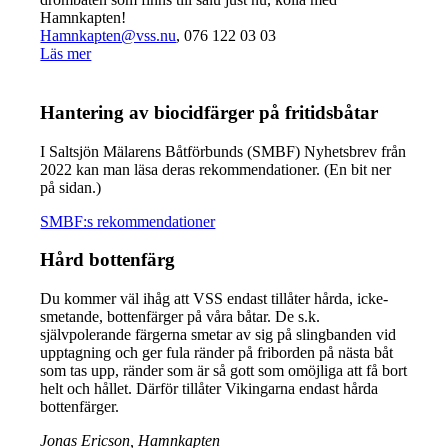
Hamnkapten!
Hamnkapten@vss.nu
, 076 122 03 03
Läs mer
Hantering av biocidfärger på fritidsbåtar
I Saltsjön Mälarens Båtförbunds (SMBF) Nyhetsbrev från
2022 kan man läsa deras rekommendationer. (En bit ner
på sidan.)
SMBF:s rekommendationer
Hård bottenfärg
Du kommer väl ihåg att VSS endast tillåter hårda, icke-
smetande, bottenfärger på våra båtar. De s.k.
självpolerande färgerna smetar av sig på slingbanden vid
upptagning och ger fula ränder på friborden på nästa båt
som tas upp, ränder som är så gott som omöjliga att få bort
helt och hållet. Därför tillåter Vikingarna endast hårda
bottenfärger.
Jonas Ericson, Hamnkapten