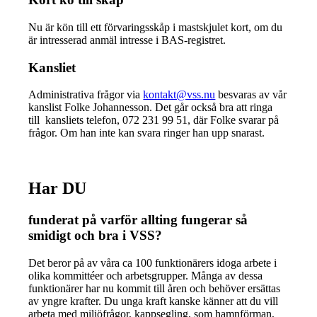
Nu är kön till ett förvaringsskåp i mastskjulet kort, om du
är intresserad anmäl intresse i BAS-registret.
Kansliet
Administrativa frågor via
kontakt@vss.nu
besvaras av vår
kanslist Folke Johannesson. Det går också bra att ringa
till kansliets telefon, 072 231 99 51, där Folke svarar på
frågor. Om han inte kan svara ringer han upp snarast.
Har DU
funderat på varför allting fungerar så
smidigt och bra i VSS?
Det beror på av våra ca 100 funktionärers idoga arbete i
olika kommittéer och arbetsgrupper. Många av dessa
funktionärer har nu kommit till åren och behöver ersättas
av yngre krafter. Du unga kraft kanske känner att du vill
arbeta med miljöfrågor, kappsegling, som hamnförman,