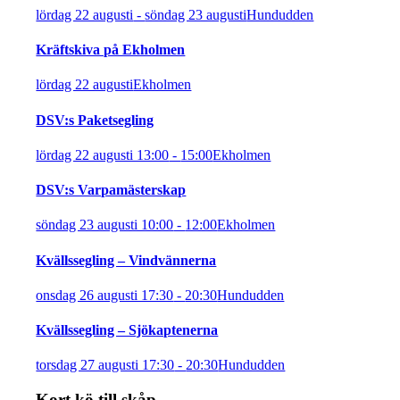
lördag 22 augusti
-
söndag 23 augusti
Hundudden
Kräftskiva på Ekholmen
lördag 22 augusti
Ekholmen
DSV:s Paketsegling
lördag 22 augusti 13:00
-
15:00
Ekholmen
DSV:s Varpamästerskap
söndag 23 augusti 10:00
-
12:00
Ekholmen
Kvällssegling – Vindvännerna
onsdag 26 augusti 17:30
-
20:30
Hundudden
Kvällssegling – Sjökaptenerna
torsdag 27 augusti 17:30
-
20:30
Hundudden
Kort kö till skåp