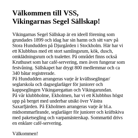
Välkommen till VSS,
Vikingarnas Segel Sällskap!
Vikingarnas Segel Sällskap är en ideell förening som
grundades 1899 och idag har sin hamn och sitt varv på
Stora Hundudden på Djurgården i Stockholm. Här har vi
ett Klubbhus med ett stort samlingsrum, kök, dusch,
omklädningsrum och toaletter. På området finns också
Kruthuset som har café-servering, men även fungerar som
festvåning. Sällskapet har drygt 800 medlemmar och ca
340 båtar registrerade.
På Hundudden arrangeras varje år kvällsseglingar/
seglarskola och dagseglarläger för juniorer och
kappseglingen Vikingaregattan och Vikingarundan.
På vår klubbholme, Ekholmen, har vi ett Klubbhus högst
upp på berget med underbar utsikt över Västra
Saxarfjärden. På Ekholmen arrangeras varje år bl.a.
midsommarfirande, seglarläger för juniorer och kräftskiva
med paketsegling och varpamästerskap. Sommartid drivs
en enklare café-servering.
Välkommen!