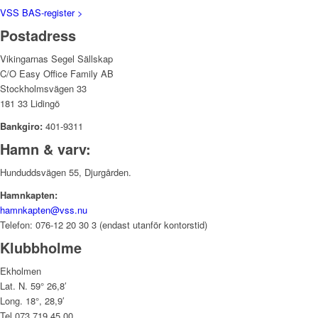
VSS BAS-register >
Postadress
Vikingarnas Segel Sällskap
C/O Easy Office Family AB
Stockholmsvägen 33
181 33 Lidingö
Bankgiro:
401-9311
Hamn & varv:
Hunduddsvägen 55, Djurgården.
Hamnkapten:
hamnkapten@vss.nu
Telefon: 076-12 20 30 3 (endast utanför kontorstid)
Klubbholme
Ekholmen
Lat. N. 59° 26,8′
Long. 18°, 28,9′
Tel 073 719 45 00