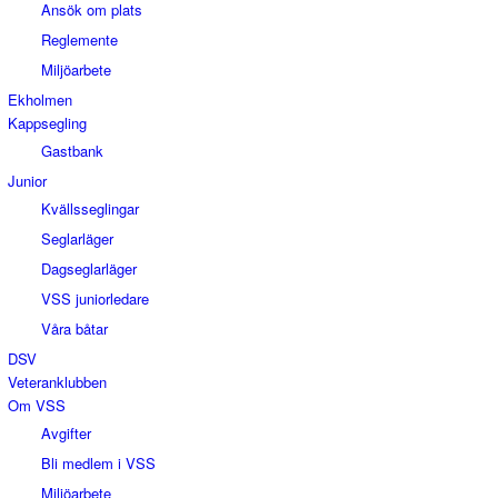
Ansök om plats
Reglemente
Miljöarbete
Ekholmen
Kappsegling
Gastbank
Junior
Kvällsseglingar
Seglarläger
Dagseglarläger
VSS juniorledare
Våra båtar
DSV
Veteranklubben
Om VSS
Avgifter
Bli medlem i VSS
Miljöarbete