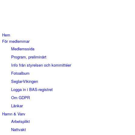
Hem
För medlemmar
Medlemssida
Program, preliminärt
Info från styrelsen och kommittéer
Fotoalbum
Seglar-Vikingen
Logga in i BAS-registret
Om GDPR
Länkar
Hamn & Varv
Arbetsplikt
Nattvakt