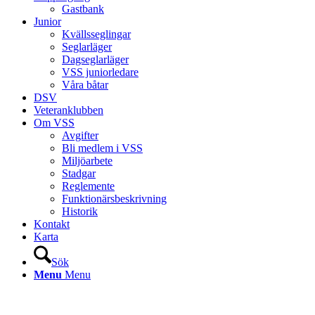
Gastbank
Junior
Kvällsseglingar
Seglarläger
Dagseglarläger
VSS juniorledare
Våra båtar
DSV
Veteranklubben
Om VSS
Avgifter
Bli medlem i VSS
Miljöarbete
Stadgar
Reglemente
Funktionärsbeskrivning
Historik
Kontakt
Karta
Sök
Menu
Menu