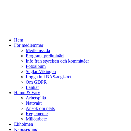
Hem
För medlemmar
Medlemssida
Program, preliminärt
Info från styrelsen och kommittéer
Fotoalbum
Seglar-Vikingen
Logga in i BAS-registret
Om GDPR
Länkar
Hamn & Varv
Arbetsplikt
Nattvakt
Ansök om plats
Reglemente
Miljöarbete
Ekholmen
Kappsegling