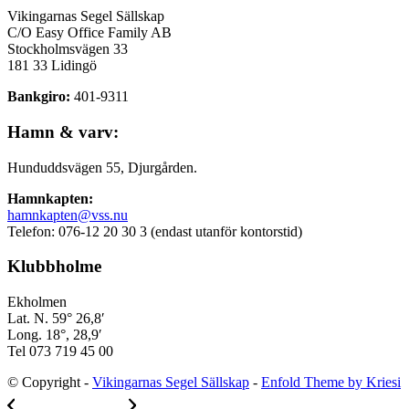
Vikingarnas Segel Sällskap
C/O Easy Office Family AB
Stockholmsvägen 33
181 33 Lidingö
Bankgiro:
401-9311
Hamn & varv:
Hunduddsvägen 55, Djurgården.
Hamnkapten:
hamnkapten@vss.nu
Telefon: 076-12 20 30 3 (endast utanför kontorstid)
Klubbholme
Ekholmen
Lat. N. 59° 26,8′
Long. 18°, 28,9′
Tel 073 719 45 00
© Copyright -
Vikingarnas Segel Sällskap
-
Enfold Theme by Kriesi