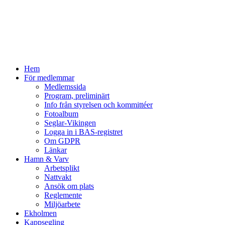
Hem
För medlemmar
Medlemssida
Program, preliminärt
Info från styrelsen och kommittéer
Fotoalbum
Seglar-Vikingen
Logga in i BAS-registret
Om GDPR
Länkar
Hamn & Varv
Arbetsplikt
Nattvakt
Ansök om plats
Reglemente
Miljöarbete
Ekholmen
Kappsegling