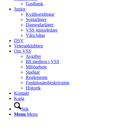
Gastbank
Junior
Kvällsseglingar
Seglarläger
Dagseglarläger
VSS juniorledare
Våra båtar
DSV
Veteranklubben
Om VSS
Avgifter
Bli medlem i VSS
Miljöarbete
Stadgar
Reglemente
Funktionärsbeskrivning
Historik
Kontakt
Karta
Sök
Menu
Menu