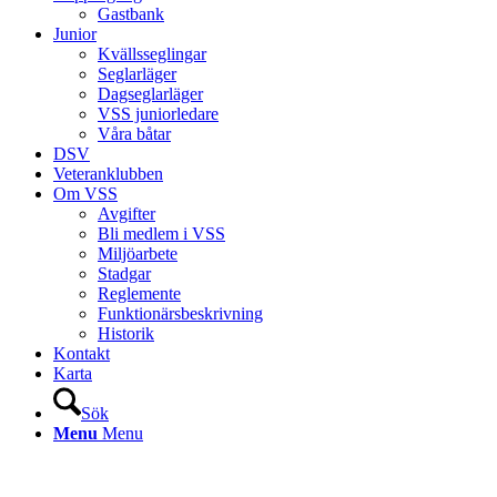
Gastbank
Junior
Kvällsseglingar
Seglarläger
Dagseglarläger
VSS juniorledare
Våra båtar
DSV
Veteranklubben
Om VSS
Avgifter
Bli medlem i VSS
Miljöarbete
Stadgar
Reglemente
Funktionärsbeskrivning
Historik
Kontakt
Karta
Sök
Menu
Menu