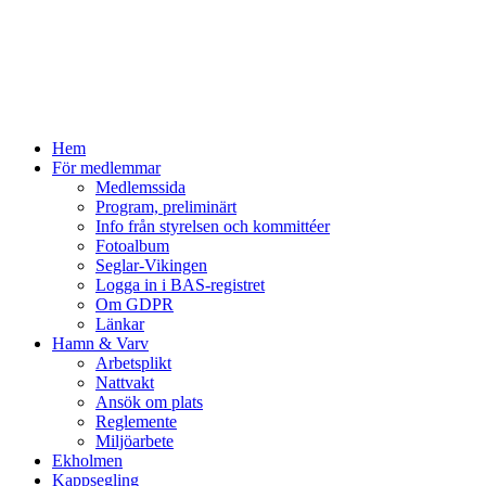
Hem
För medlemmar
Medlemssida
Program, preliminärt
Info från styrelsen och kommittéer
Fotoalbum
Seglar-Vikingen
Logga in i BAS-registret
Om GDPR
Länkar
Hamn & Varv
Arbetsplikt
Nattvakt
Ansök om plats
Reglemente
Miljöarbete
Ekholmen
Kappsegling