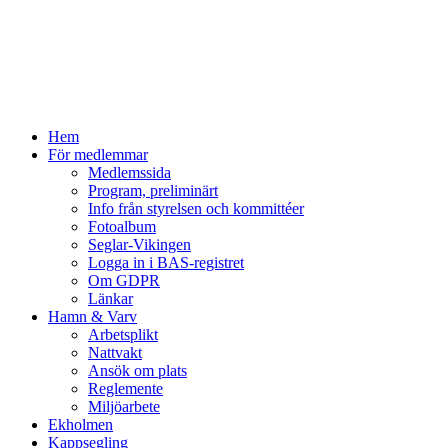
Hem
För medlemmar
Medlemssida
Program, preliminärt
Info från styrelsen och kommittéer
Fotoalbum
Seglar-Vikingen
Logga in i BAS-registret
Om GDPR
Länkar
Hamn & Varv
Arbetsplikt
Nattvakt
Ansök om plats
Reglemente
Miljöarbete
Ekholmen
Kappsegling