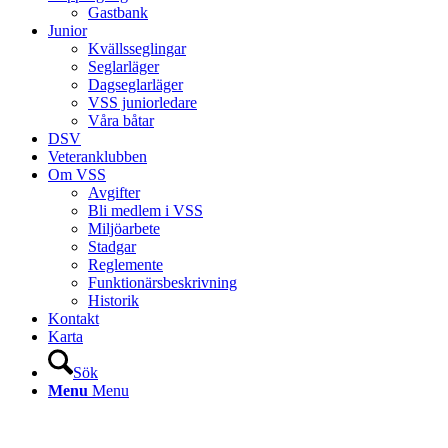
Gastbank
Junior
Kvällsseglingar
Seglarläger
Dagseglarläger
VSS juniorledare
Våra båtar
DSV
Veteranklubben
Om VSS
Avgifter
Bli medlem i VSS
Miljöarbete
Stadgar
Reglemente
Funktionärsbeskrivning
Historik
Kontakt
Karta
Sök
Menu
Menu