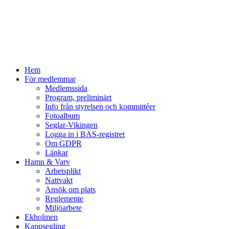
Hem
För medlemmar
Medlemssida
Program, preliminärt
Info från styrelsen och kommittéer
Fotoalbum
Seglar-Vikingen
Logga in i BAS-registret
Om GDPR
Länkar
Hamn & Varv
Arbetsplikt
Nattvakt
Ansök om plats
Reglemente
Miljöarbete
Ekholmen
Kappsegling