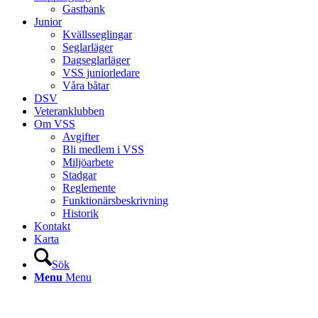
Gastbank
Junior
Kvällsseglingar
Seglarläger
Dagseglarläger
VSS juniorledare
Våra båtar
DSV
Veteranklubben
Om VSS
Avgifter
Bli medlem i VSS
Miljöarbete
Stadgar
Reglemente
Funktionärsbeskrivning
Historik
Kontakt
Karta
Sök
Menu
Menu