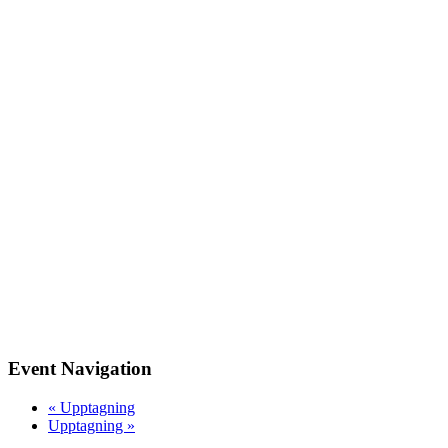
Event Navigation
«
Upptagning
Upptagning
»