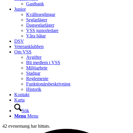
Gastbank
Junior
Kvällsseglingar
Seglarläger
Dagseglarläger
VSS juniorledare
Våra båtar
DSV
Veteranklubben
Om VSS
Avgifter
Bli medlem i VSS
Miljöarbete
Stadgar
Reglemente
Funktionärsbeskrivning
Historik
Kontakt
Karta
Sök
Menu
Menu
42 evenemang har hittats.