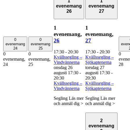
1
1
evenemang
evenemang
26
27
1
1
evenemang,
evenemang,
26
27
0
0
evenemang
evenemang
even
24
25
17:30
-
20:30
17:30
-
20:30
0
0
0
Kvällssegling –
Kvällssegling –
evenemang,
evenemang,
evene
Vindvännerna
Sjökaptenerna
24
25
28
onsdag 26
torsdag 27
augusti 17:30
-
augusti 17:30
-
20:30
20:30
Kvällssegling –
Kvällssegling –
Vindvännerna
Sjökaptenerna
Segling Läs mer
Segling Läs mer
och anmäl dig >
och anmäl dig >
2
evenemang