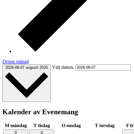
Denna månad
Välj datum.
2026-08-07
augusti 2026
Kalender av Evenemang
M
måndag
T
tisdag
O
onsdag
T
torsdag
F
f
0
0