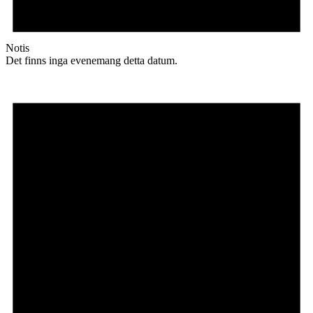
Notis
Det finns inga evenemang detta datum.