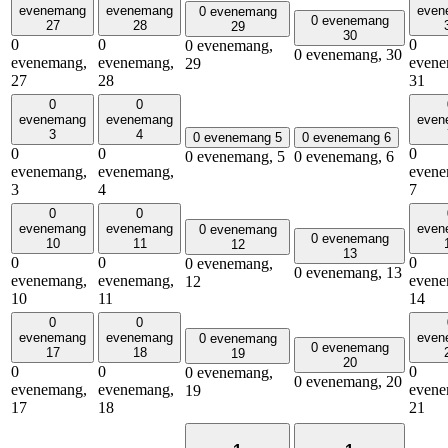
evenemang
evenemang
even
0 evenemang
0 evenemang
27
28
29
30
0
0
0
0 evenemang,
0 evenemang,
30
evenemang,
evenemang,
evene
29
27
28
31
0
0
evenemang
evenemang
even
3
4
0 evenemang
5
0 evenemang
6
0
0
0
0 evenemang,
5
0 evenemang,
6
evenemang,
evenemang,
evene
3
4
7
0
0
evenemang
evenemang
even
0 evenemang
0 evenemang
10
11
12
13
0
0
0
0 evenemang,
0 evenemang,
13
evenemang,
evenemang,
evene
12
10
11
14
0
0
evenemang
evenemang
even
0 evenemang
0 evenemang
17
18
19
20
0
0
0
0 evenemang,
0 evenemang,
20
evenemang,
evenemang,
evene
19
17
18
21