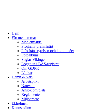
Hem
För medlemmar
Medlemssida
Program, preliminärt
Info från styrelsen och kommittéer
Fotoalbum
Seglar-Vikingen
Logga in i BAS-registret
Om GDPR
Länkar
Hamn & Varv
Arbetsplikt
Nattvakt
Ansök om plats
Reglemente
Miljöarbete
Ekholmen
Kappsegling