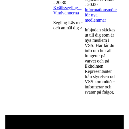
-
20:30
-
20:00
Kvällssegling –
Informationsmöte
Vindvännerna
för nya
medlemmar
Segling Läs mer
och anmäl dig >
Inbjudan skickas
ut till dig som är
nya medlem i
VSS. Här får du
info om hur allt
fungerar på
varvet och på
Ekholmen.
Representanter
från styrelsen och
VSS kommittéer
informerar och
svarar på frågor,