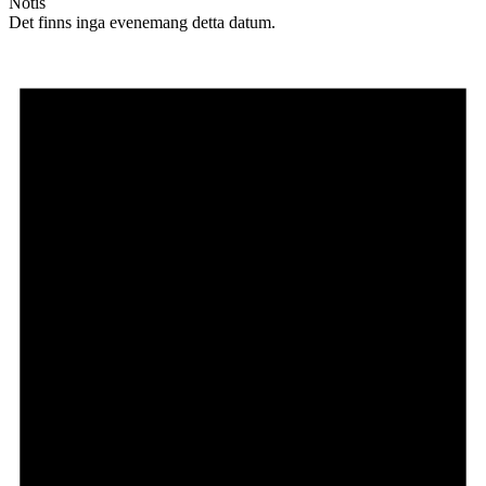
Notis
Det finns inga evenemang detta datum.