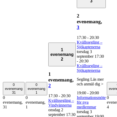
3
2
evenemang,
3
17:30
-
20:30
Kvällssegling –
Sjökaptenerna
1
torsdag 3
evenemang
september 17:30
2
-
20:30
Kvällssegling –
Sjökaptenerna
1
Segling Läs mer
evenemang,
och anmäl dig >
2
0
0
evenemang
evenemang
even
19:00
-
20:00
31
1
17:30
-
20:30
Informationsmöte
0
0
0
Kvällssegling –
för nya
evenemang,
evenemang,
evene
Vindvännerna
medlemmar
31
1
4
onsdag 2
torsdag 3
september 17:30
september 19:00