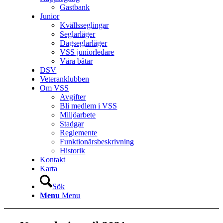
Gastbank
Junior
Kvällsseglingar
Seglarläger
Dagseglarläger
VSS juniorledare
Våra båtar
DSV
Veteranklubben
Om VSS
Avgifter
Bli medlem i VSS
Miljöarbete
Stadgar
Reglemente
Funktionärsbeskrivning
Historik
Kontakt
Karta
Sök
Menu
Menu