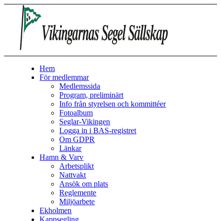
Hem
För medlemmar
Medlemssida
Program, preliminärt
Info från styrelsen och kommittéer
Fotoalbum
Seglar-Vikingen
Logga in i BAS-registret
Om GDPR
Länkar
Hamn & Varv
Arbetsplikt
Nattvakt
Ansök om plats
Reglemente
Miljöarbete
Ekholmen
Kappsegling