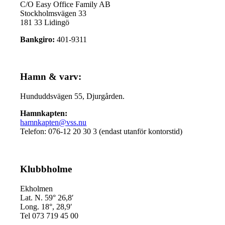
C/O Easy Office Family AB
Stockholmsvägen 33
181 33 Lidingö
Bankgiro:
401-9311
Hamn & varv:
Hunduddsvägen 55, Djurgården.
Hamnkapten:
hamnkapten@vss.nu
Telefon: 076-12 20 30 3 (endast utanför kontorstid)
Klubbholme
Ekholmen
Lat. N. 59° 26,8′
Long. 18°, 28,9′
Tel 073 719 45 00