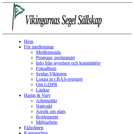
Hem
För medlemmar
Medlemssida
Program, preliminärt
Info från styrelsen och kommittéer
Fotoalbum
Seglar-Vikingen
Logga in i BAS-registret
Om GDPR
Länkar
Hamn & Varv
Arbetsplikt
Nattvakt
Ansök om plats
Reglemente
Miljöarbete
Ekholmen
Kappsegling