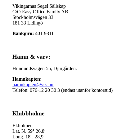
Vikingarnas Segel Sällskap
C/O Easy Office Family AB
Stockholmsvägen 33
181 33 Lidingö
Bankgiro:
401-9311
Hamn & varv:
Hunduddsvägen 55, Djurgården.
Hamnkapten:
hamnkapten@vss.nu
Telefon: 076-12 20 30 3 (endast utanför kontorstid)
Klubbholme
Ekholmen
Lat. N. 59° 26,8′
Long. 18°, 28,9′