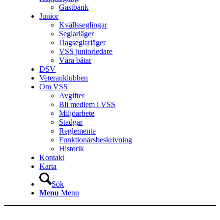
Gastbank
Junior
Kvällsseglingar
Seglarläger
Dagseglarläger
VSS juniorledare
Våra båtar
DSV
Veteranklubben
Om VSS
Avgifter
Bli medlem i VSS
Miljöarbete
Stadgar
Reglemente
Funktionärsbeskrivning
Historik
Kontakt
Karta
Sök
Menu
Menu