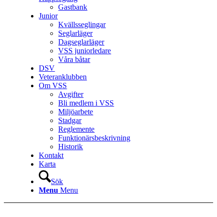
Gastbank
Junior
Kvällsseglingar
Seglarläger
Dagseglarläger
VSS juniorledare
Våra båtar
DSV
Veteranklubben
Om VSS
Avgifter
Bli medlem i VSS
Miljöarbete
Stadgar
Reglemente
Funktionärsbeskrivning
Historik
Kontakt
Karta
Sök
Menu
Menu