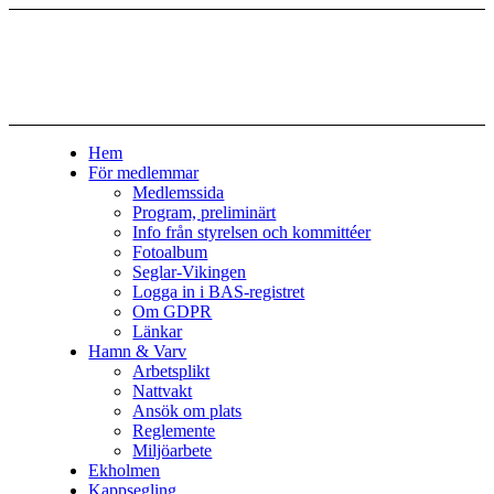
Hem
För medlemmar
Medlemssida
Program, preliminärt
Info från styrelsen och kommittéer
Fotoalbum
Seglar-Vikingen
Logga in i BAS-registret
Om GDPR
Länkar
Hamn & Varv
Arbetsplikt
Nattvakt
Ansök om plats
Reglemente
Miljöarbete
Ekholmen
Kappsegling