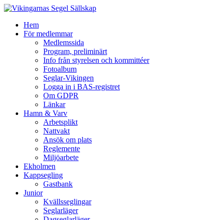
Hem
För medlemmar
Medlemssida
Program, preliminärt
Info från styrelsen och kommittéer
Fotoalbum
Seglar-Vikingen
Logga in i BAS-registret
Om GDPR
Länkar
Hamn & Varv
Arbetsplikt
Nattvakt
Ansök om plats
Reglemente
Miljöarbete
Ekholmen
Kappsegling
Gastbank
Junior
Kvällsseglingar
Seglarläger
Dagseglarläger