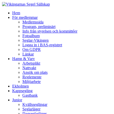
Hem
För medlemmar
Medlemssida
Program, preliminärt
Info från styrelsen och kommittéer
Fotoalbum
Seglar-Vikingen
Logga in i BAS-registret
Om GDPR
Länkar
Hamn & Varv
Arbetsplikt
Nattvakt
Ansök om plats
Reglemente
Miljöarbete
Ekholmen
Kappsegling
Gastbank
Junior
Kvällsseglingar
Seglarläger
Dagseglarläger