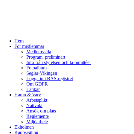
Hem
För medlemmar
Medlemssida
Program, preliminärt
Info från styrelsen och kommittéer
Fotoalbum
Seglar-Vikingen
Logga in i BAS-registret
Om GDPR
Länkar
Hamn & Varv
Arbetsplikt
Nattvakt
Ansök om plats
Reglemente
Miljöarbete
Ekholmen
Kappsegling