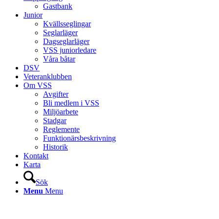
Gastbank
Junior
Kvällsseglingar
Seglarläger
Dagseglarläger
VSS juniorledare
Våra båtar
DSV
Veteranklubben
Om VSS
Avgifter
Bli medlem i VSS
Miljöarbete
Stadgar
Reglemente
Funktionärsbeskrivning
Historik
Kontakt
Karta
Sök
Menu
Menu