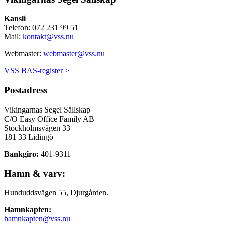
Kansli
Telefon: 072 231 99 51
Mail:
kontakt@vss.nu
Webmaster:
webmaster@vss.nu
VSS BAS-register >
Postadress
Vikingarnas Segel Sällskap
C/O Easy Office Family AB
Stockholmsvägen 33
181 33 Lidingö
Bankgiro:
401-9311
Hamn & varv:
Hunduddsvägen 55, Djurgården.
Hamnkapten:
hamnkapten@vss.nu