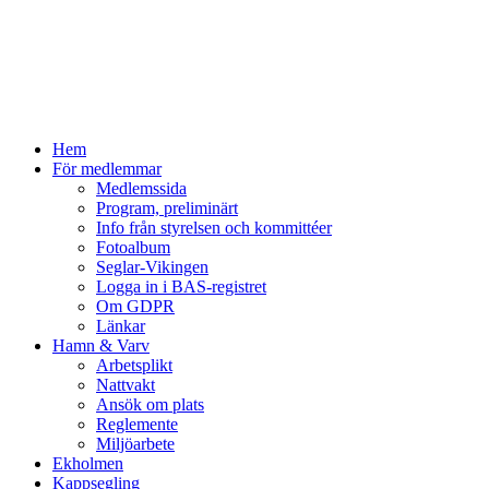
Hem
För medlemmar
Medlemssida
Program, preliminärt
Info från styrelsen och kommittéer
Fotoalbum
Seglar-Vikingen
Logga in i BAS-registret
Om GDPR
Länkar
Hamn & Varv
Arbetsplikt
Nattvakt
Ansök om plats
Reglemente
Miljöarbete
Ekholmen
Kappsegling