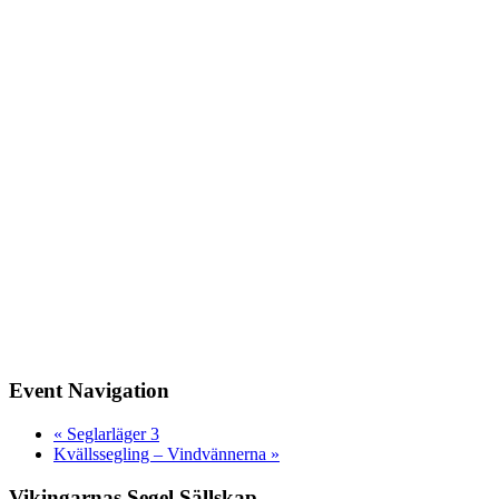
Event Navigation
«
Seglarläger 3
Kvällssegling – Vindvännerna
»
Vikingarnas Segel Sällskap