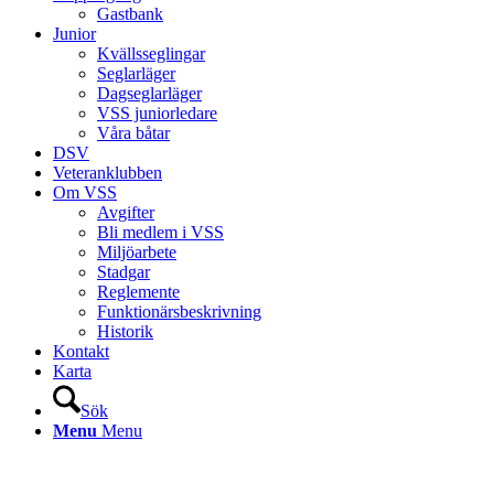
Gastbank
Junior
Kvällsseglingar
Seglarläger
Dagseglarläger
VSS juniorledare
Våra båtar
DSV
Veteranklubben
Om VSS
Avgifter
Bli medlem i VSS
Miljöarbete
Stadgar
Reglemente
Funktionärsbeskrivning
Historik
Kontakt
Karta
Sök
Menu
Menu