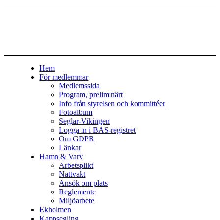
Hem
För medlemmar
Medlemssida
Program, preliminärt
Info från styrelsen och kommittéer
Fotoalbum
Seglar-Vikingen
Logga in i BAS-registret
Om GDPR
Länkar
Hamn & Varv
Arbetsplikt
Nattvakt
Ansök om plats
Reglemente
Miljöarbete
Ekholmen
Kappsegling