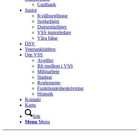
Gastbank
Junior
Kvällsseglingar
Seglarläger
Dagseglarläger
VSS juniorledare
Våra båtar
DSV
Veteranklubben
Om VSS
Avgifter
Bli medlem i VSS
Miljöarbete
Stadgar
Reglemente
Funktionärsbeskrivning
Historik
Kontakt
Karta
Sök
Menu
Menu