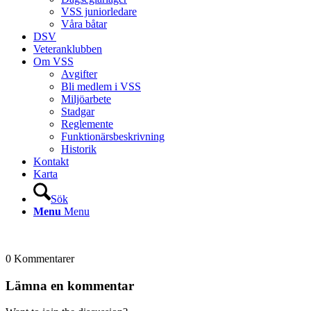
VSS juniorledare
Våra båtar
DSV
Veteranklubben
Om VSS
Avgifter
Bli medlem i VSS
Miljöarbete
Stadgar
Reglemente
Funktionärsbeskrivning
Historik
Kontakt
Karta
Sök
Menu
Menu
0
Kommentarer
Lämna en kommentar