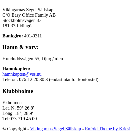
Vikingarnas Segel Sällskap
C/O Easy Office Family AB
Stockholmsvägen 33
181 33 Lidingö
Bankgiro:
401-9311
Hamn & varv:
Hunduddsvägen 55, Djurgården.
Hamnkapten:
hamnkapten@vss.nu
Telefon: 076-12 20 30 3 (endast utanför kontorstid)
Klubbholme
Ekholmen
Lat. N. 59° 26,8′
Long. 18°, 28,9′
Tel 073 719 45 00
© Copyright -
Vikingarnas Segel Sällskap
-
Enfold Theme by Kriesi