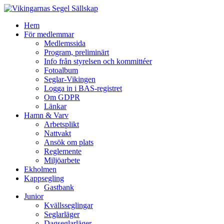
Hem
För medlemmar
Medlemssida
Program, preliminärt
Info från styrelsen och kommittéer
Fotoalbum
Seglar-Vikingen
Logga in i BAS-registret
Om GDPR
Länkar
Hamn & Varv
Arbetsplikt
Nattvakt
Ansök om plats
Reglemente
Miljöarbete
Ekholmen
Kappsegling
Gastbank
Junior
Kvällsseglingar
Seglarläger
Dagseglarläger