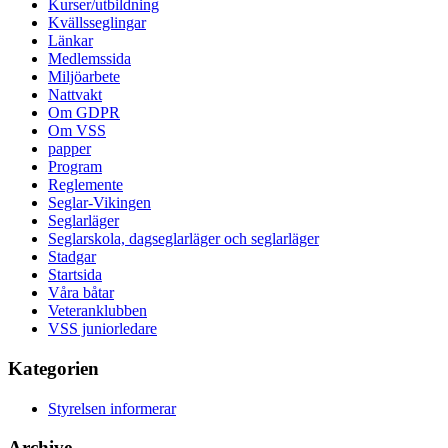
Kurser/utbildning
Kvällsseglingar
Länkar
Medlemssida
Miljöarbete
Nattvakt
Om GDPR
Om VSS
papper
Program
Reglemente
Seglar-Vikingen
Seglarläger
Seglarskola, dagseglarläger och seglarläger
Stadgar
Startsida
Våra båtar
Veteranklubben
VSS juniorledare
Kategorien
Styrelsen informerar
Archive