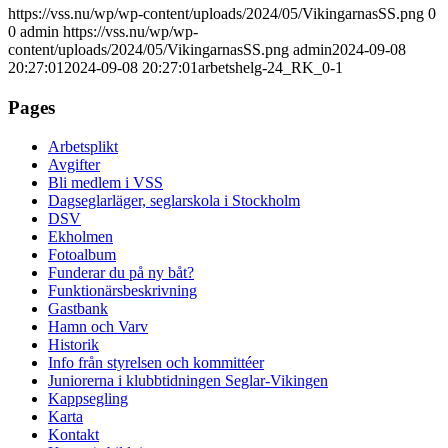
https://vss.nu/wp/wp-content/uploads/2024/05/VikingarnasSS.png
0
0
admin
https://vss.nu/wp/wp-
content/uploads/2024/05/VikingarnasSS.png
admin
2024-09-08
20:27:01
2024-09-08 20:27:01
arbetshelg-24_RK_0-1
Pages
Arbetsplikt
Avgifter
Bli medlem i VSS
Dagseglarläger, seglarskola i Stockholm
DSV
Ekholmen
Fotoalbum
Funderar du på ny båt?
Funktionärsbeskrivning
Gastbank
Hamn och Varv
Historik
Info från styrelsen och kommittéer
Juniorerna i klubbtidningen Seglar-Vikingen
Kappsegling
Karta
Kontakt