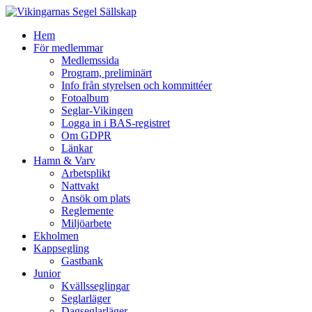
Hem
För medlemmar
Medlemssida
Program, preliminärt
Info från styrelsen och kommittéer
Fotoalbum
Seglar-Vikingen
Logga in i BAS-registret
Om GDPR
Länkar
Hamn & Varv
Arbetsplikt
Nattvakt
Ansök om plats
Reglemente
Miljöarbete
Ekholmen
Kappsegling
Gastbank
Junior
Kvällsseglingar
Seglarläger
Dagseglarläger