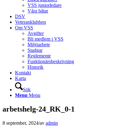
VSS juniorledare
Våra båtar
DSV
Veteranklubben
Om VSS
Avgifter
Bli medlem i VSS
Miljöarbete
Stadgar
Reglemente
Funktionärsbeskrivning
Historik
Kontakt
Karta
Sök
Menu
Menu
arbetshelg-24_RK_0-1
8 september, 2024
/
av
admin