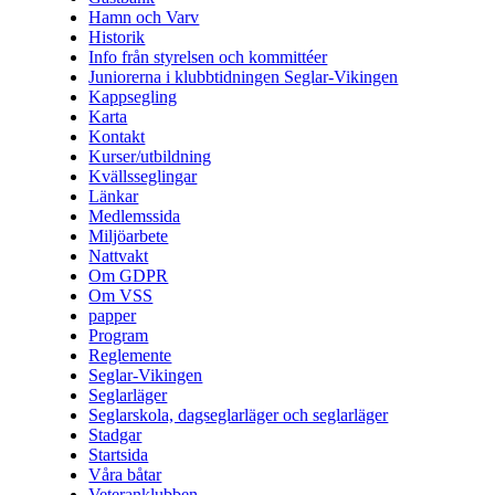
Hamn och Varv
Historik
Info från styrelsen och kommittéer
Juniorerna i klubbtidningen Seglar-Vikingen
Kappsegling
Karta
Kontakt
Kurser/utbildning
Kvällsseglingar
Länkar
Medlemssida
Miljöarbete
Nattvakt
Om GDPR
Om VSS
papper
Program
Reglemente
Seglar-Vikingen
Seglarläger
Seglarskola, dagseglarläger och seglarläger
Stadgar
Startsida
Våra båtar
Veteranklubben