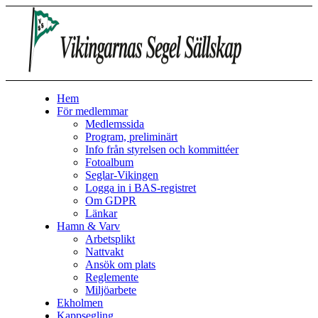
Hem
För medlemmar
Medlemssida
Program, preliminärt
Info från styrelsen och kommittéer
Fotoalbum
Seglar-Vikingen
Logga in i BAS-registret
Om GDPR
Länkar
Hamn & Varv
Arbetsplikt
Nattvakt
Ansök om plats
Reglemente
Miljöarbete
Ekholmen
Kappsegling