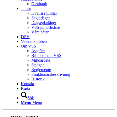
Gastbank
Junior
Kvällsseglingar
Seglarläger
Dagseglarläger
VSS juniorledare
Våra båtar
DSV
Veteranklubben
Om VSS
Avgifter
Bli medlem i VSS
Miljöarbete
Stadgar
Reglemente
Funktionärsbeskrivning
Historik
Kontakt
Karta
Sök
Menu
Menu