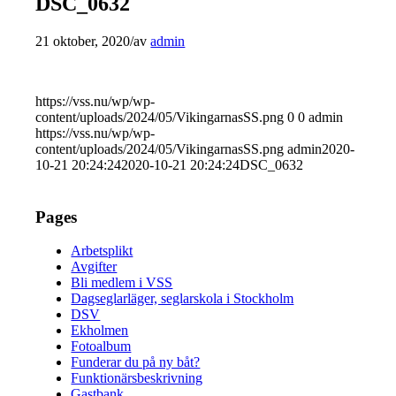
DSC_0632
21 oktober, 2020
/
av
admin
https://vss.nu/wp/wp-
content/uploads/2024/05/VikingarnasSS.png
0
0
admin
https://vss.nu/wp/wp-
content/uploads/2024/05/VikingarnasSS.png
admin
2020-
10-21 20:24:24
2020-10-21 20:24:24
DSC_0632
Pages
Arbetsplikt
Avgifter
Bli medlem i VSS
Dagseglarläger, seglarskola i Stockholm
DSV
Ekholmen
Fotoalbum
Funderar du på ny båt?
Funktionärsbeskrivning
Gastbank