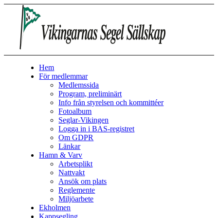
Hem
För medlemmar
Medlemssida
Program, preliminärt
Info från styrelsen och kommittéer
Fotoalbum
Seglar-Vikingen
Logga in i BAS-registret
Om GDPR
Länkar
Hamn & Varv
Arbetsplikt
Nattvakt
Ansök om plats
Reglemente
Miljöarbete
Ekholmen
Kappsegling