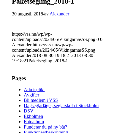
Paketsegling_2018-1
30 augusti, 2018
/
av
Alexander
https://vss.nu/wp/wp-
content/uploads/2024/05/VikingarnasSS.png
0
0
Alexander
https://vss.nu/wp/wp-
content/uploads/2024/05/VikingarnasSS.png
Alexander
2018-08-30 19:18:21
2018-08-30
19:18:21
Paketsegling_2018-1
Pages
Arbetsplikt
Avgifter
Bli medlem i VSS
Dagseglarläger, seglarskola i Stockholm
DSV
Ekholmen
Fotoalbum
Funderar du på ny båt?
Funktionärsbeskrivning