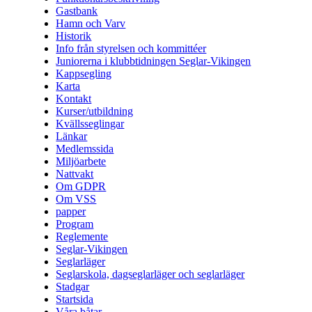
Gastbank
Hamn och Varv
Historik
Info från styrelsen och kommittéer
Juniorerna i klubbtidningen Seglar-Vikingen
Kappsegling
Karta
Kontakt
Kurser/utbildning
Kvällsseglingar
Länkar
Medlemssida
Miljöarbete
Nattvakt
Om GDPR
Om VSS
papper
Program
Reglemente
Seglar-Vikingen
Seglarläger
Seglarskola, dagseglarläger och seglarläger
Stadgar
Startsida
Våra båtar