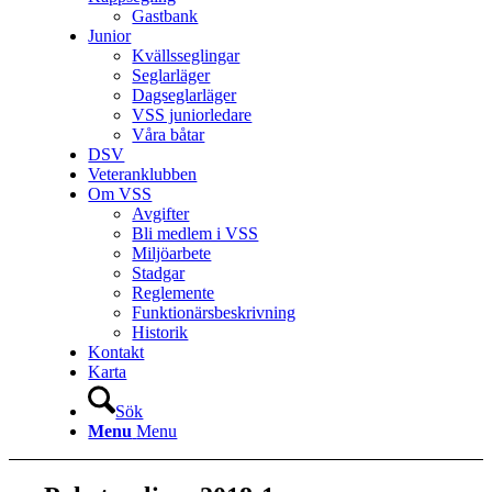
Gastbank
Junior
Kvällsseglingar
Seglarläger
Dagseglarläger
VSS juniorledare
Våra båtar
DSV
Veteranklubben
Om VSS
Avgifter
Bli medlem i VSS
Miljöarbete
Stadgar
Reglemente
Funktionärsbeskrivning
Historik
Kontakt
Karta
Sök
Menu
Menu