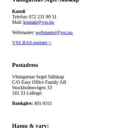
Kansli
Telefon: 072 231 99 51
Mail:
kontakt@vss.nu
Webmaster:
webmaster@vss.nu
VSS BAS-register >
Postadress
Vikingarnas Segel Sällskap
C/O Easy Office Family AB
Stockholmsvägen 33
181 33 Lidingö
Bankgiro:
401-9311
Hamn & varv: