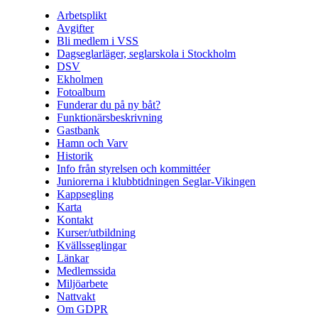
Arbetsplikt
Avgifter
Bli medlem i VSS
Dagseglarläger, seglarskola i Stockholm
DSV
Ekholmen
Fotoalbum
Funderar du på ny båt?
Funktionärsbeskrivning
Gastbank
Hamn och Varv
Historik
Info från styrelsen och kommittéer
Juniorerna i klubbtidningen Seglar-Vikingen
Kappsegling
Karta
Kontakt
Kurser/utbildning
Kvällsseglingar
Länkar
Medlemssida
Miljöarbete
Nattvakt
Om GDPR