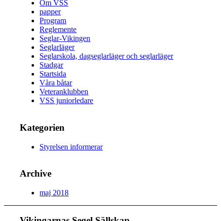
Om VSS
papper
Program
Reglemente
Seglar-Vikingen
Seglarläger
Seglarskola, dagseglarläger och seglarläger
Stadgar
Startsida
Våra båtar
Veteranklubben
VSS juniorledare
Kategorien
Styrelsen informerar
Archive
maj 2018
Vikingarnas Segel Sällskap