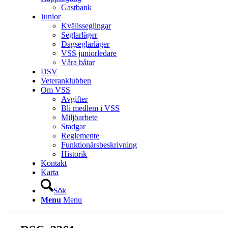
Gastbank
Junior
Kvällsseglingar
Seglarläger
Dagseglarläger
VSS juniorledare
Våra båtar
DSV
Veteranklubben
Om VSS
Avgifter
Bli medlem i VSS
Miljöarbete
Stadgar
Reglemente
Funktionärsbeskrivning
Historik
Kontakt
Karta
Sök
Menu
Menu