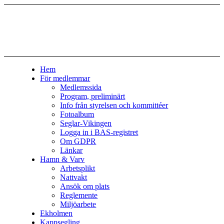
Hem
För medlemmar
Medlemssida
Program, preliminärt
Info från styrelsen och kommittéer
Fotoalbum
Seglar-Vikingen
Logga in i BAS-registret
Om GDPR
Länkar
Hamn & Varv
Arbetsplikt
Nattvakt
Ansök om plats
Reglemente
Miljöarbete
Ekholmen
Kappsegling