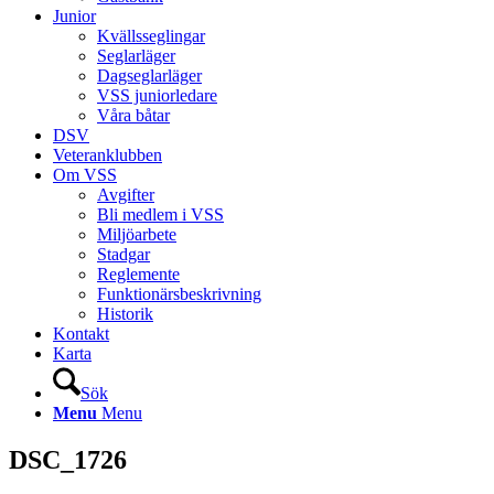
Junior
Kvällsseglingar
Seglarläger
Dagseglarläger
VSS juniorledare
Våra båtar
DSV
Veteranklubben
Om VSS
Avgifter
Bli medlem i VSS
Miljöarbete
Stadgar
Reglemente
Funktionärsbeskrivning
Historik
Kontakt
Karta
Sök
Menu
Menu
DSC_1726