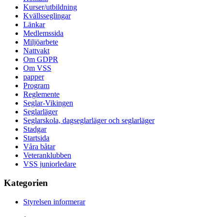
Kurser/utbildning
Kvällsseglingar
Länkar
Medlemssida
Miljöarbete
Nattvakt
Om GDPR
Om VSS
papper
Program
Reglemente
Seglar-Vikingen
Seglarläger
Seglarskola, dagseglarläger och seglarläger
Stadgar
Startsida
Våra båtar
Veteranklubben
VSS juniorledare
Kategorien
Styrelsen informerar