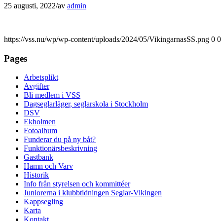
25 augusti, 2022
/
av
admin
https://vss.nu/wp/wp-content/uploads/2024/05/VikingarnasSS.png
0
0
Pages
Arbetsplikt
Avgifter
Bli medlem i VSS
Dagseglarläger, seglarskola i Stockholm
DSV
Ekholmen
Fotoalbum
Funderar du på ny båt?
Funktionärsbeskrivning
Gastbank
Hamn och Varv
Historik
Info från styrelsen och kommittéer
Juniorerna i klubbtidningen Seglar-Vikingen
Kappsegling
Karta
Kontakt