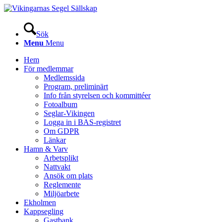
Sök
Menu
Menu
Hem
För medlemmar
Medlemssida
Program, preliminärt
Info från styrelsen och kommittéer
Fotoalbum
Seglar-Vikingen
Logga in i BAS-registret
Om GDPR
Länkar
Hamn & Varv
Arbetsplikt
Nattvakt
Ansök om plats
Reglemente
Miljöarbete
Ekholmen
Kappsegling
Gastbank