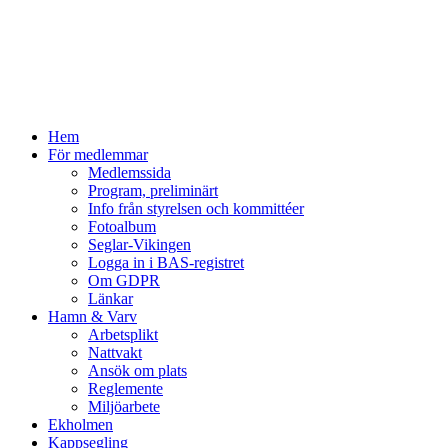
Hem
För medlemmar
Medlemssida
Program, preliminärt
Info från styrelsen och kommittéer
Fotoalbum
Seglar-Vikingen
Logga in i BAS-registret
Om GDPR
Länkar
Hamn & Varv
Arbetsplikt
Nattvakt
Ansök om plats
Reglemente
Miljöarbete
Ekholmen
Kappsegling