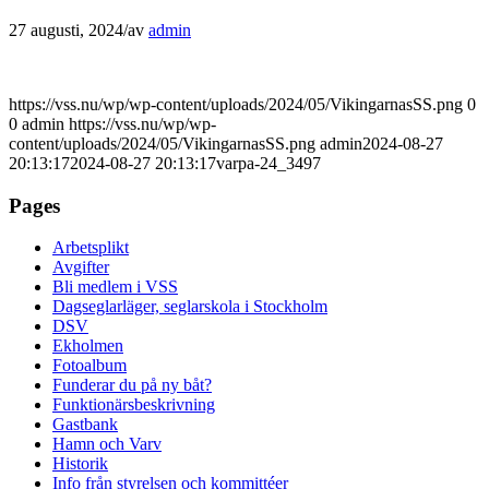
27 augusti, 2024
/
av
admin
https://vss.nu/wp/wp-content/uploads/2024/05/VikingarnasSS.png
0
0
admin
https://vss.nu/wp/wp-
content/uploads/2024/05/VikingarnasSS.png
admin
2024-08-27
20:13:17
2024-08-27 20:13:17
varpa-24_3497
Pages
Arbetsplikt
Avgifter
Bli medlem i VSS
Dagseglarläger, seglarskola i Stockholm
DSV
Ekholmen
Fotoalbum
Funderar du på ny båt?
Funktionärsbeskrivning
Gastbank
Hamn och Varv
Historik
Info från styrelsen och kommittéer