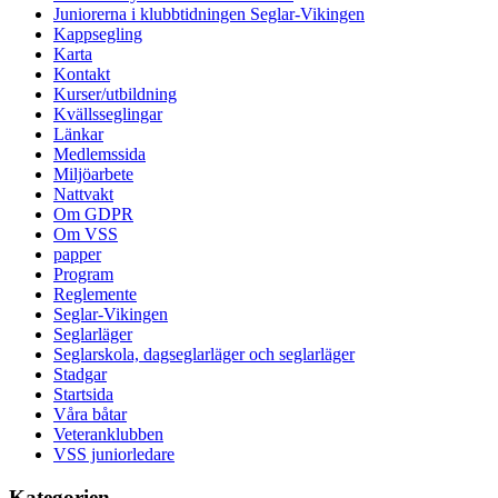
Juniorerna i klubbtidningen Seglar-Vikingen
Kappsegling
Karta
Kontakt
Kurser/utbildning
Kvällsseglingar
Länkar
Medlemssida
Miljöarbete
Nattvakt
Om GDPR
Om VSS
papper
Program
Reglemente
Seglar-Vikingen
Seglarläger
Seglarskola, dagseglarläger och seglarläger
Stadgar
Startsida
Våra båtar
Veteranklubben
VSS juniorledare
Kategorien