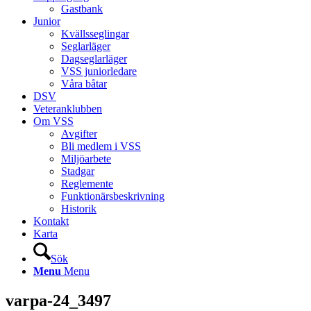
Gastbank
Junior
Kvällsseglingar
Seglarläger
Dagseglarläger
VSS juniorledare
Våra båtar
DSV
Veteranklubben
Om VSS
Avgifter
Bli medlem i VSS
Miljöarbete
Stadgar
Reglemente
Funktionärsbeskrivning
Historik
Kontakt
Karta
Sök
Menu
Menu
varpa-24_3497