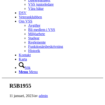
Dagseglarläger
VSS juniorledare
Våra båtar
DSV
Veteranklubben
Om VSS
Avgifter
Bli medlem i VSS
Miljöarbete
Stadgar
Reglemente
Funktionärsbeskrivning
Historik
Kontakt
Karta
Sök
Menu
Menu
R5B1955
11 januari, 2023
/
av
admin