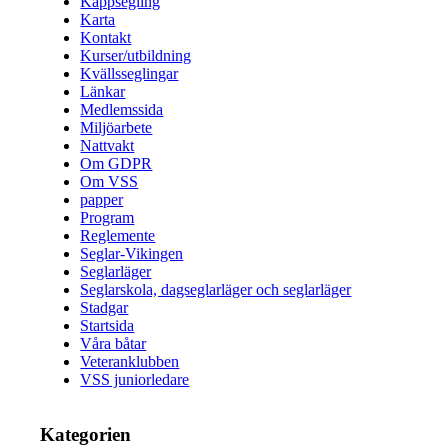
Kappsegling
Karta
Kontakt
Kurser/utbildning
Kvällsseglingar
Länkar
Medlemssida
Miljöarbete
Nattvakt
Om GDPR
Om VSS
papper
Program
Reglemente
Seglar-Vikingen
Seglarläger
Seglarskola, dagseglarläger och seglarläger
Stadgar
Startsida
Våra båtar
Veteranklubben
VSS juniorledare
Kategorien