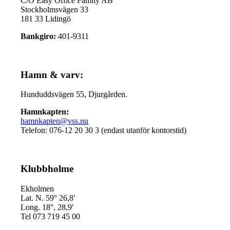
C/O Easy Office Family AB
Stockholmsvägen 33
181 33 Lidingö
Bankgiro:
401-9311
Hamn & varv:
Hunduddsvägen 55, Djurgården.
Hamnkapten:
hamnkapten@vss.nu
Telefon: 076-12 20 30 3 (endast utanför kontorstid)
Klubbholme
Ekholmen
Lat. N. 59° 26,8′
Long. 18°, 28,9′
Tel 073 719 45 00