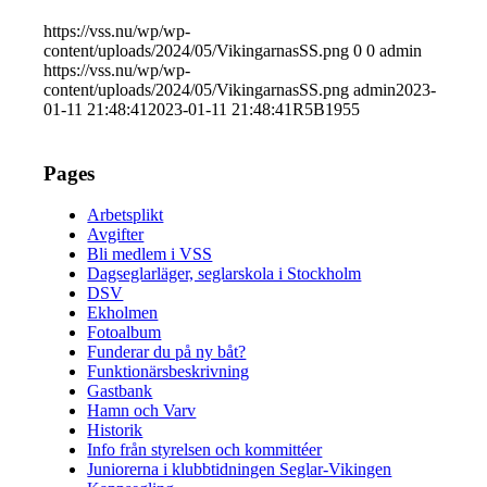
https://vss.nu/wp/wp-
content/uploads/2024/05/VikingarnasSS.png
0
0
admin
https://vss.nu/wp/wp-
content/uploads/2024/05/VikingarnasSS.png
admin
2023-
01-11 21:48:41
2023-01-11 21:48:41
R5B1955
Pages
Arbetsplikt
Avgifter
Bli medlem i VSS
Dagseglarläger, seglarskola i Stockholm
DSV
Ekholmen
Fotoalbum
Funderar du på ny båt?
Funktionärsbeskrivning
Gastbank
Hamn och Varv
Historik
Info från styrelsen och kommittéer
Juniorerna i klubbtidningen Seglar-Vikingen