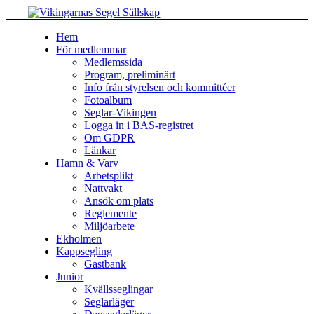
Hem
För medlemmar
Medlemssida
Program, preliminärt
Info från styrelsen och kommittéer
Fotoalbum
Seglar-Vikingen
Logga in i BAS-registret
Om GDPR
Länkar
Hamn & Varv
Arbetsplikt
Nattvakt
Ansök om plats
Reglemente
Miljöarbete
Ekholmen
Kappsegling
Gastbank
Junior
Kvällsseglingar
Seglarläger