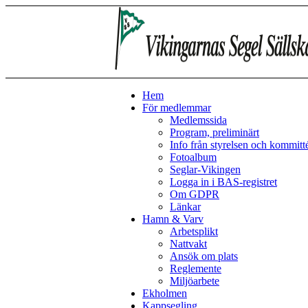
Hem
För medlemmar
Medlemssida
Program, preliminärt
Info från styrelsen och kommitt
Fotoalbum
Seglar-Vikingen
Logga in i BAS-registret
Om GDPR
Länkar
Hamn & Varv
Arbetsplikt
Nattvakt
Ansök om plats
Reglemente
Miljöarbete
Ekholmen
Kappsegling