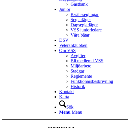
Gastbank
Junior
Kvällsseglingar
Seglarläger
Dagseglarläger
VSS juniorledare
Våra båtar
DSV
Veteranklubben
Om VSS
Avgifter
Bli medlem i VSS
Miljöarbete
Stadgar
Reglemente
Funktionärsbeskrivning
Historik
Kontakt
Karta
Sök
Menu
Menu