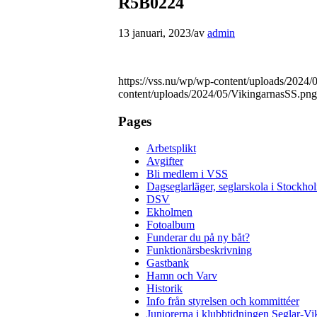
R5B0224
13 januari, 2023
/
av
admin
https://vss.nu/wp/wp-content/uploads/2024
content/uploads/2024/05/VikingarnasSS.png
Pages
Arbetsplikt
Avgifter
Bli medlem i VSS
Dagseglarläger, seglarskola i Stockho
DSV
Ekholmen
Fotoalbum
Funderar du på ny båt?
Funktionärsbeskrivning
Gastbank
Hamn och Varv
Historik
Info från styrelsen och kommittéer
Juniorerna i klubbtidningen Seglar-Vi