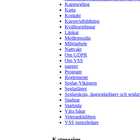
Kappsegling
Karta
Kontakt
Kurser/utbildning
Kvällsseglingar
Länkar
Medlemssida
Miljöarbete
Nattvakt
Om GDPR
Om VSS
papper
Program
Reglemente
Seglar-Vikingen
Seglarläger
Seglarskola, dagseglarläger och seglar
Stadgar
Startsida
Våra båtar
Veteranklubben
VSS juniorledare
Kategorien