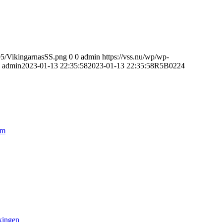
/05/VikingarnasSS.png
0
0
admin
https://vss.nu/wp/wp-
admin
2023-01-13 22:35:58
2023-01-13 22:35:58
R5B0224
lm
kingen