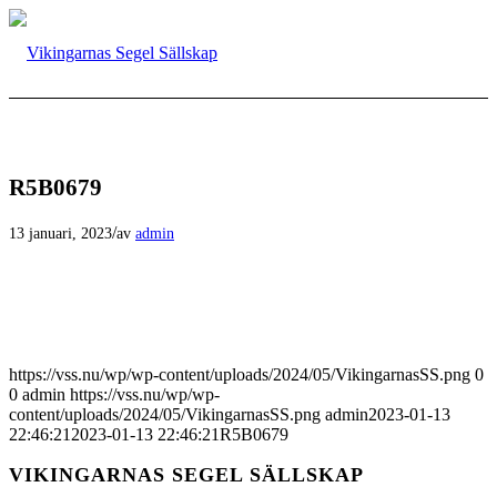
R5B0679
/
13 januari, 2023
av
admin
https://vss.nu/wp/wp-content/uploads/2024/05/VikingarnasSS.png
0
0
admin
https://vss.nu/wp/wp-
content/uploads/2024/05/VikingarnasSS.png
admin
2023-01-13
22:46:21
2023-01-13 22:46:21
R5B0679
VIKINGARNAS SEGEL SÄLLSKAP