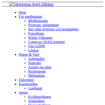
Hem
För medlemmar
Medlemssida
Program, preliminärt
Info från styrelsen och kommittéer
Fotoalbum
Seglar-Vikingen
Logga in i BAS-registret
Om GDPR
Länkar
Hamn & Varv
Arbetsplikt
Nattvakt
Ansök om plats
Reglemente
Miljöarbete
Ekholmen
Kappsegling
Gastbank
Junior
Kvällsseglingar
Seglarläger