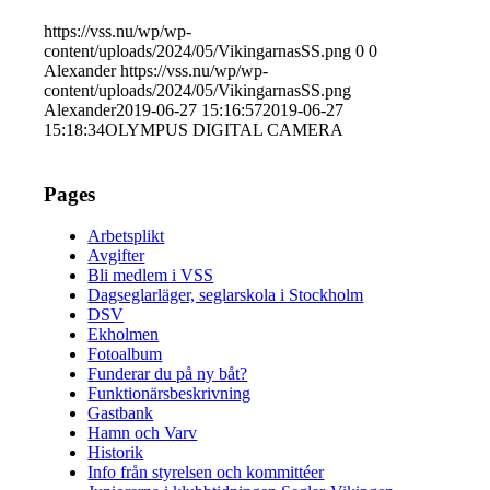
https://vss.nu/wp/wp-
content/uploads/2024/05/VikingarnasSS.png
0
0
Alexander
https://vss.nu/wp/wp-
content/uploads/2024/05/VikingarnasSS.png
Alexander
2019-06-27 15:16:57
2019-06-27
15:18:34
OLYMPUS DIGITAL CAMERA
Pages
Arbetsplikt
Avgifter
Bli medlem i VSS
Dagseglarläger, seglarskola i Stockholm
DSV
Ekholmen
Fotoalbum
Funderar du på ny båt?
Funktionärsbeskrivning
Gastbank
Hamn och Varv
Historik
Info från styrelsen och kommittéer