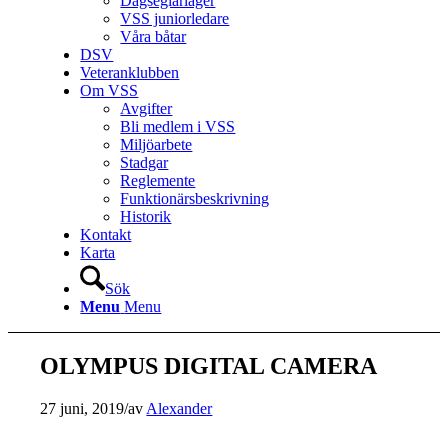
Dagseglarläger
VSS juniorledare
Våra båtar
DSV
Veteranklubben
Om VSS
Avgifter
Bli medlem i VSS
Miljöarbete
Stadgar
Reglemente
Funktionärsbeskrivning
Historik
Kontakt
Karta
Sök
Menu
Menu
OLYMPUS DIGITAL CAMERA
27 juni, 2019
/
av
Alexander