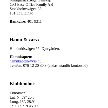
Vikingarnas Segel Sällskap
C/O Easy Office Family AB
Stockholmsvägen 33
181 33 Lidingö
Bankgiro:
401-9311
Hamn & varv:
Hunduddsvägen 55, Djurgården.
Hamnkapten:
hamnkapten@vss.nu
Telefon: 076-12 20 30 3 (endast utanför kontorstid)
Klubbholme
Ekholmen
Lat. N. 59° 26,8′
Long. 18°, 28,9′
Tel 073 719 45 00