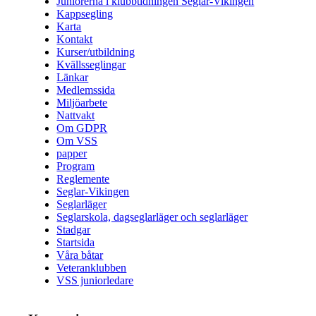
Juniorerna i klubbtidningen Seglar-Vikingen
Kappsegling
Karta
Kontakt
Kurser/utbildning
Kvällsseglingar
Länkar
Medlemssida
Miljöarbete
Nattvakt
Om GDPR
Om VSS
papper
Program
Reglemente
Seglar-Vikingen
Seglarläger
Seglarskola, dagseglarläger och seglarläger
Stadgar
Startsida
Våra båtar
Veteranklubben
VSS juniorledare