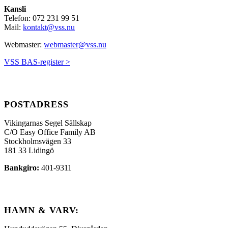
Kansli
Telefon: 072 231 99 51
Mail:
kontakt@vss.nu
Webmaster:
webmaster@vss.nu
VSS BAS-register >
POSTADRESS
Vikingarnas Segel Sällskap
C/O Easy Office Family AB
Stockholmsvägen 33
181 33 Lidingö
Bankgiro:
401-9311
HAMN & VARV: