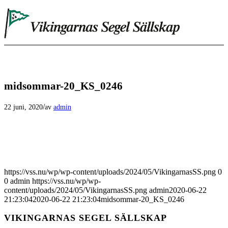
midsommar-20_KS_0246
/
22 juni, 2020
av
admin
https://vss.nu/wp/wp-content/uploads/2024/05/VikingarnasSS.png
0
0
admin
https://vss.nu/wp/wp-
content/uploads/2024/05/VikingarnasSS.png
admin
2020-06-22
21:23:04
2020-06-22 21:23:04
midsommar-20_KS_0246
VIKINGARNAS SEGEL SÄLLSKAP