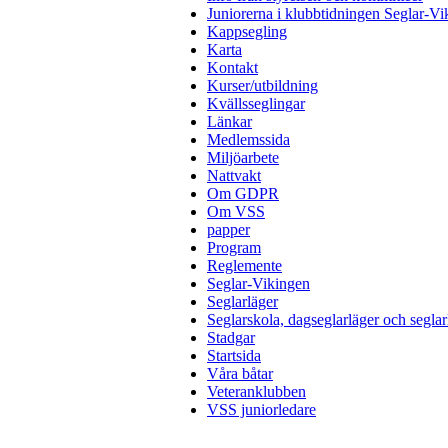
Juniorerna i klubbtidningen Seglar-Vi
Kappsegling
Karta
Kontakt
Kurser/utbildning
Kvällsseglingar
Länkar
Medlemssida
Miljöarbete
Nattvakt
Om GDPR
Om VSS
papper
Program
Reglemente
Seglar-Vikingen
Seglarläger
Seglarskola, dagseglarläger och seglar
Stadgar
Startsida
Våra båtar
Veteranklubben
VSS juniorledare