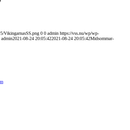
7
/05/VikingarnasSS.png
0
0
admin
https://vss.nu/wp/wp-
admin
2021-08-24 20:05:42
2021-08-24 20:05:42
Midsommar-
lm