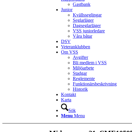
Gastbank
Junior
Kvällsseglingar
Seglarläger
Dagseglarläger
VSS juniorledare
Våra båtar
DSV
Veteranklubben
Om VSS
Avgifter
Bli medlem i VSS
Miljöarbete
Stadgar
Reglemente
Funktionärsbeskrivning
Historik
Kontakt
Karta
Sök
Menu
Menu