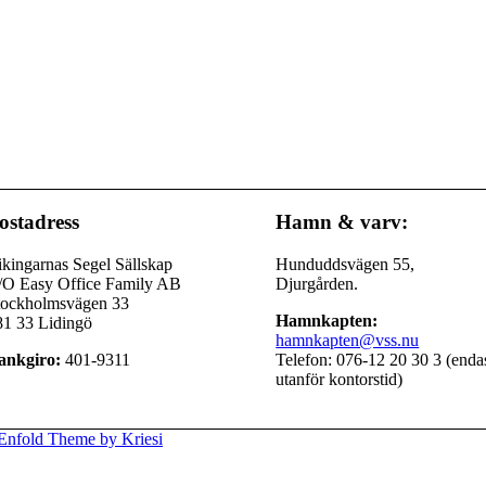
ostadress
Hamn & varv:
kingarnas Segel Sällskap
Hunduddsvägen 55,
/O Easy Office Family AB
Djurgården.
tockholmsvägen 33
Hamnkapten:
81 33 Lidingö
hamnkapten@vss.nu
ankgiro:
401-9311
Telefon: 076-12 20 30 3 (enda
utanför kontorstid)
Enfold Theme by Kriesi