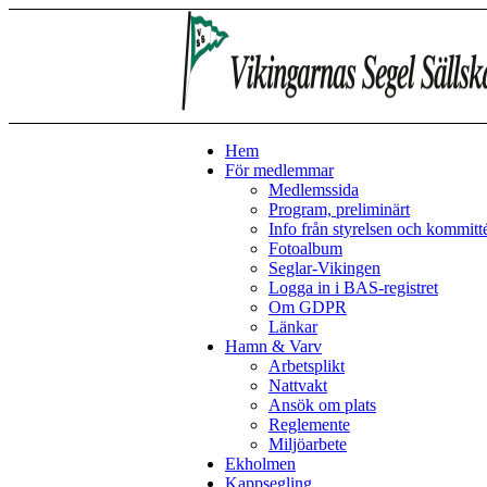
Hem
För medlemmar
Medlemssida
Program, preliminärt
Info från styrelsen och kommitt
Fotoalbum
Seglar-Vikingen
Logga in i BAS-registret
Om GDPR
Länkar
Hamn & Varv
Arbetsplikt
Nattvakt
Ansök om plats
Reglemente
Miljöarbete
Ekholmen
Kappsegling