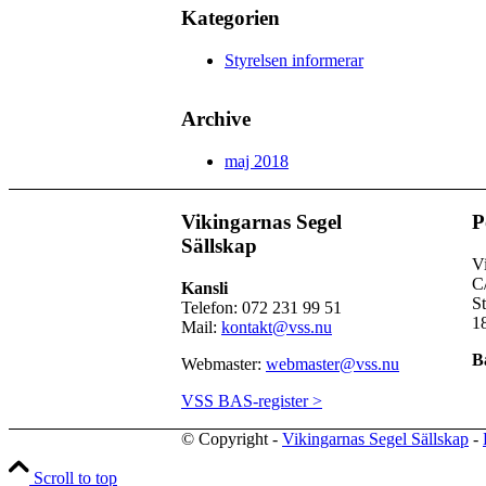
Kategorien
Styrelsen informerar
Archive
maj 2018
Vikingarnas Segel
P
Sällskap
Vi
C
Kansli
S
Telefon: 072 231 99 51
1
Mail:
kontakt@vss.nu
B
Webmaster:
webmaster@vss.nu
VSS BAS-register >
© Copyright -
Vikingarnas Segel Sällskap
-
Scroll to top