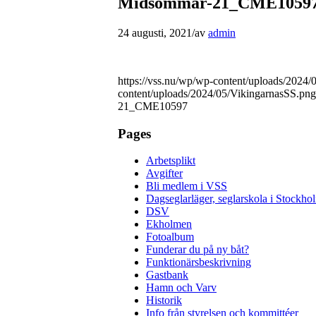
Midsommar-21_CME1059
24 augusti, 2021
/
av
admin
https://vss.nu/wp/wp-content/uploads/2024
content/uploads/2024/05/VikingarnasSS.png
21_CME10597
Pages
Arbetsplikt
Avgifter
Bli medlem i VSS
Dagseglarläger, seglarskola i Stockho
DSV
Ekholmen
Fotoalbum
Funderar du på ny båt?
Funktionärsbeskrivning
Gastbank
Hamn och Varv
Historik
Info från styrelsen och kommittéer