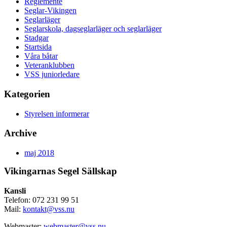
Reglemente
Seglar-Vikingen
Seglarläger
Seglarskola, dagseglarläger och seglarläger
Stadgar
Startsida
Våra båtar
Veteranklubben
VSS juniorledare
Kategorien
Styrelsen informerar
Archive
maj 2018
Vikingarnas Segel Sällskap
Kansli
Telefon: 072 231 99 51
Mail:
kontakt@vss.nu
Webmaster:
webmaster@vss.nu