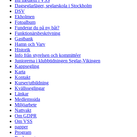
Bli medlem i VSS
Dagseglarläger, seglarskola i Stockholm
DSV
Ekholmen
Fotoalbum
Funderar du på ny båt?
Funktionärsbeskrivning
Gastbank
Hamn och Varv
Historik
Info från styrelsen och kommittéer
Juniorerna i klubbtidningen Seglar-Vikingen
Kappsegling
Karta
Kontakt
Kurser/utbildning
Kvällsseglingar
Länkar
Medlemssida
Miljöarbete
Nattvakt
Om GDPR
Om VSS
papper
Program