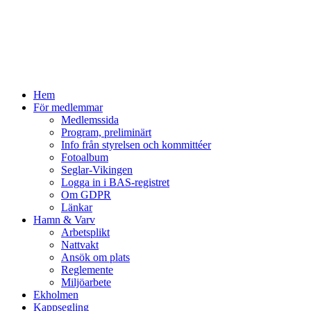
Hem
För medlemmar
Medlemssida
Program, preliminärt
Info från styrelsen och kommittéer
Fotoalbum
Seglar-Vikingen
Logga in i BAS-registret
Om GDPR
Länkar
Hamn & Varv
Arbetsplikt
Nattvakt
Ansök om plats
Reglemente
Miljöarbete
Ekholmen
Kappsegling