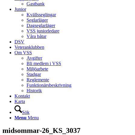
Gastbank
Junior
Kvällsseglingar
Seglarläger
Dagseglarläger
VSS juniorledare
Våra båtar
DSV
Veteranklubben
Om VSS
Avgifter
Bli medlem i VSS
Miljöarbete
Stadgar
Reglemente
Funktionärsbeskrivning
Historik
Kontakt
Karta
Sök
Menu
Menu
midsommar-26_KS_3037