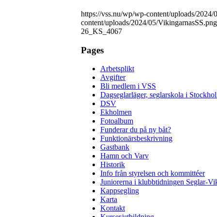
https://vss.nu/wp/wp-content/uploads/2024
content/uploads/2024/05/VikingarnasSS.png
26_KS_4067
Pages
Arbetsplikt
Avgifter
Bli medlem i VSS
Dagseglarläger, seglarskola i Stockho
DSV
Ekholmen
Fotoalbum
Funderar du på ny båt?
Funktionärsbeskrivning
Gastbank
Hamn och Varv
Historik
Info från styrelsen och kommittéer
Juniorerna i klubbtidningen Seglar-Vi
Kappsegling
Karta
Kontakt
Kurser/utbildning