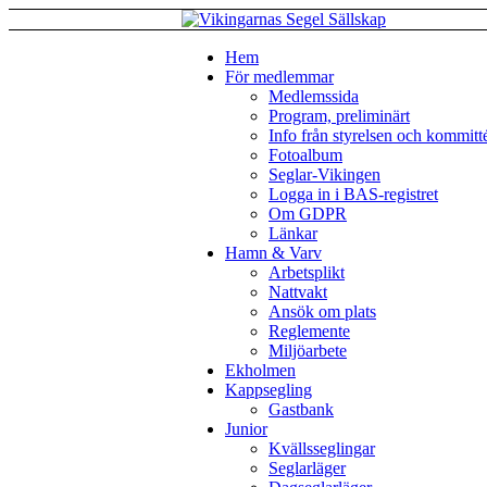
Hem
För medlemmar
Medlemssida
Program, preliminärt
Info från styrelsen och kommitt
Fotoalbum
Seglar-Vikingen
Logga in i BAS-registret
Om GDPR
Länkar
Hamn & Varv
Arbetsplikt
Nattvakt
Ansök om plats
Reglemente
Miljöarbete
Ekholmen
Kappsegling
Gastbank
Junior
Kvällsseglingar
Seglarläger