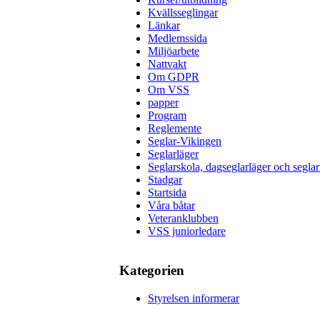
Kvällsseglingar
Länkar
Medlemssida
Miljöarbete
Nattvakt
Om GDPR
Om VSS
papper
Program
Reglemente
Seglar-Vikingen
Seglarläger
Seglarskola, dagseglarläger och seglar
Stadgar
Startsida
Våra båtar
Veteranklubben
VSS juniorledare
Kategorien
Styrelsen informerar