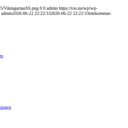
/05/VikingarnasSS.png
0
0
admin
https://vss.nu/wp/wp-
admin
2026-06-22 22:22:33
2026-06-22 22:22:33
midsommar-
lm
kingen