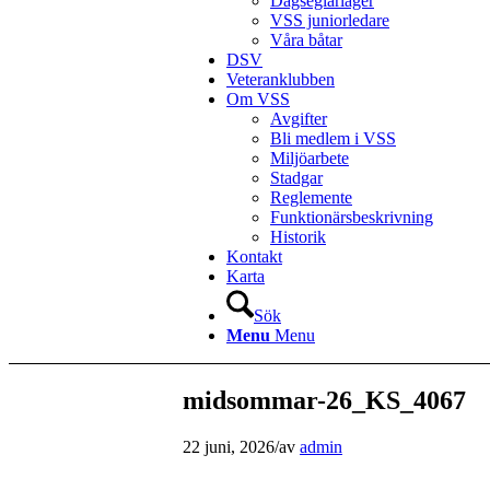
Dagseglarläger
VSS juniorledare
Våra båtar
DSV
Veteranklubben
Om VSS
Avgifter
Bli medlem i VSS
Miljöarbete
Stadgar
Reglemente
Funktionärsbeskrivning
Historik
Kontakt
Karta
Sök
Menu
Menu
midsommar-26_KS_4067
22 juni, 2026
/
av
admin