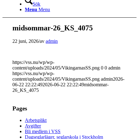
Sök
Menu
Menu
midsommar-26_KS_4075
22 juni, 2026
/
av
admin
https://vss.nu/wp/wp-
content/uploads/2024/05/VikingarnasSS.png
0
0
admin
https://vss.nu/wp/wp-
content/uploads/2024/05/VikingarnasSS.png
admin
2026-
06-22 22:22:49
2026-06-22 22:22:49
midsommar-
26_KS_4075
Pages
Arbetsplikt
Avgifter
Bli medlem i VSS
Dagseglarläger, seglarskola i Stockholm