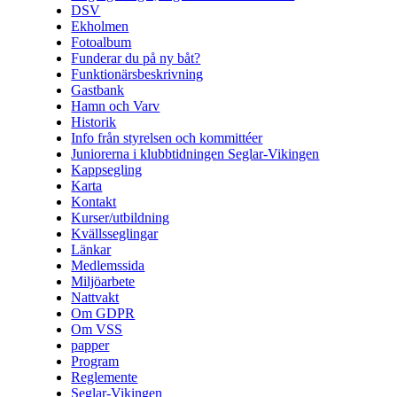
DSV
Ekholmen
Fotoalbum
Funderar du på ny båt?
Funktionärsbeskrivning
Gastbank
Hamn och Varv
Historik
Info från styrelsen och kommittéer
Juniorerna i klubbtidningen Seglar-Vikingen
Kappsegling
Karta
Kontakt
Kurser/utbildning
Kvällsseglingar
Länkar
Medlemssida
Miljöarbete
Nattvakt
Om GDPR
Om VSS
papper
Program
Reglemente
Seglar-Vikingen