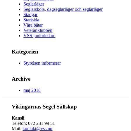
Seglarläger
Seglarskola, dagseglarläger och seglarläger
Stadgar
Startsida
Våra båtar
Veteranklubben
VSS juniorledare
Kategorien
Styrelsen informerar
Archive
maj 2018
Vikingarnas Segel Sällskap
Kansli
Telefon: 072 231 99 51
Mail:
kontakt@vss.nu