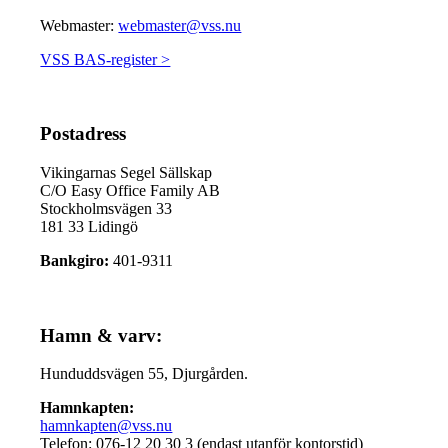
Webmaster:
webmaster@vss.nu
VSS BAS-register >
Postadress
Vikingarnas Segel Sällskap
C/O Easy Office Family AB
Stockholmsvägen 33
181 33 Lidingö
Bankgiro:
401-9311
Hamn & varv:
Hunduddsvägen 55, Djurgården.
Hamnkapten:
hamnkapten@vss.nu
Telefon: 076-12 20 30 3 (endast utanför kontorstid)