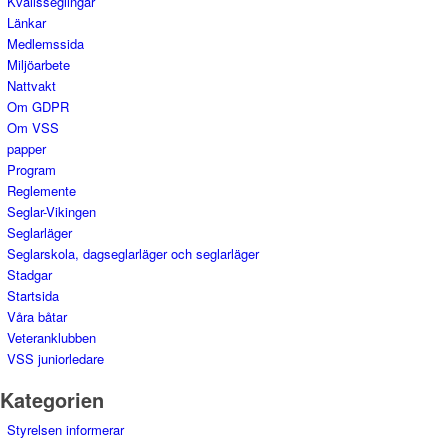
Kvällsseglingar
Länkar
Medlemssida
Miljöarbete
Nattvakt
Om GDPR
Om VSS
papper
Program
Reglemente
Seglar-Vikingen
Seglarläger
Seglarskola, dagseglarläger och seglarläger
Stadgar
Startsida
Våra båtar
Veteranklubben
VSS juniorledare
Kategorien
Styrelsen informerar