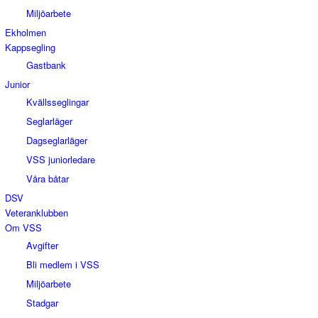
Miljöarbete
Ekholmen
Kappsegling
Gastbank
Junior
Kvällsseglingar
Seglarläger
Dagseglarläger
VSS juniorledare
Våra båtar
DSV
Veteranklubben
Om VSS
Avgifter
Bli medlem i VSS
Miljöarbete
Stadgar