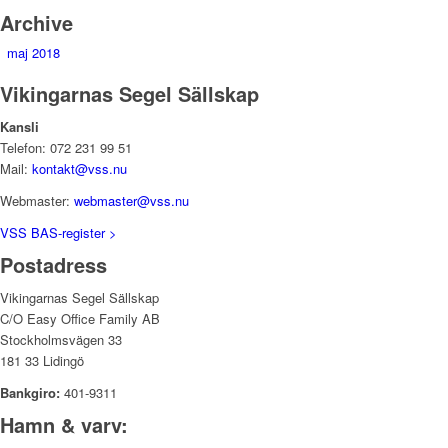
Archive
maj 2018
Vikingarnas Segel Sällskap
Kansli
Telefon: 072 231 99 51
Mail:
kontakt@vss.nu
Webmaster:
webmaster@vss.nu
VSS BAS-register >
Postadress
Vikingarnas Segel Sällskap
C/O Easy Office Family AB
Stockholmsvägen 33
181 33 Lidingö
Bankgiro:
401-9311
Hamn & varv: