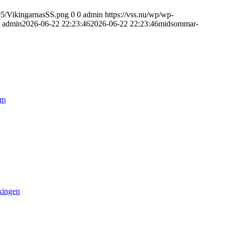
/05/VikingarnasSS.png
0
0
admin
https://vss.nu/wp/wp-
admin
2026-06-22 22:23:46
2026-06-22 22:23:46
midsommar-
lm
kingen