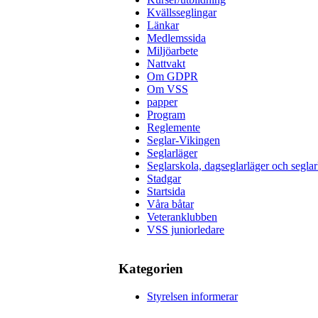
Kvällsseglingar
Länkar
Medlemssida
Miljöarbete
Nattvakt
Om GDPR
Om VSS
papper
Program
Reglemente
Seglar-Vikingen
Seglarläger
Seglarskola, dagseglarläger och seglar
Stadgar
Startsida
Våra båtar
Veteranklubben
VSS juniorledare
Kategorien
Styrelsen informerar