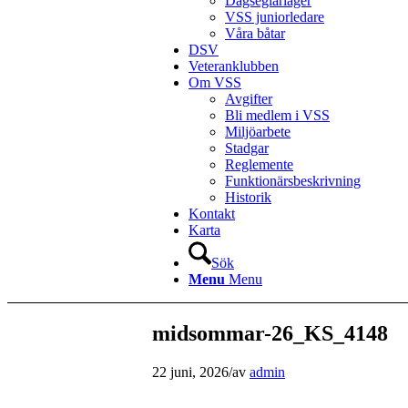
Dagseglarläger
VSS juniorledare
Våra båtar
DSV
Veteranklubben
Om VSS
Avgifter
Bli medlem i VSS
Miljöarbete
Stadgar
Reglemente
Funktionärsbeskrivning
Historik
Kontakt
Karta
Sök
Menu
Menu
midsommar-26_KS_4148
22 juni, 2026
/
av
admin