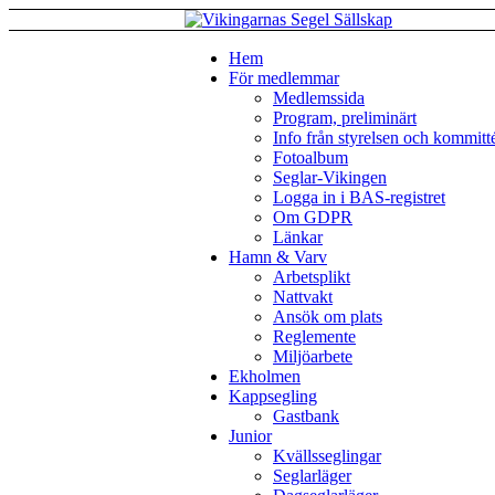
Hem
För medlemmar
Medlemssida
Program, preliminärt
Info från styrelsen och kommitt
Fotoalbum
Seglar-Vikingen
Logga in i BAS-registret
Om GDPR
Länkar
Hamn & Varv
Arbetsplikt
Nattvakt
Ansök om plats
Reglemente
Miljöarbete
Ekholmen
Kappsegling
Gastbank
Junior
Kvällsseglingar
Seglarläger