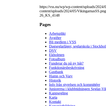
https://vss.nu/wp/wp-content/uploads/2024
content/uploads/2024/05/VikingarnasSS.png
26_KS_4148
Pages
Arbetsplikt
Avgifter
Bli medlem i VSS
Dagseglarläger, seglarskola i Stockho
DSV
Ekholmen
Fotoalbum
Funderar du på ny båt?
Funktionärsbeskrivning
Gastbank
Hamn och Varv
Historik
Info från styrelsen och kommittéer
Juniorerna i klubbtidningen Seglar-Vi
Kappsegling
Karta
Kontakt
Kurser/utbildning