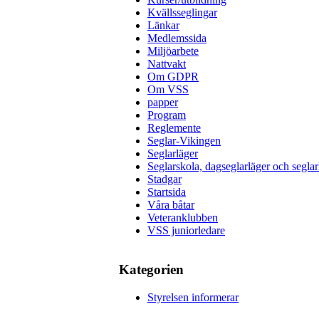
Kvällsseglingar
Länkar
Medlemssida
Miljöarbete
Nattvakt
Om GDPR
Om VSS
papper
Program
Reglemente
Seglar-Vikingen
Seglarläger
Seglarskola, dagseglarläger och seglar
Stadgar
Startsida
Våra båtar
Veteranklubben
VSS juniorledare
Kategorien
Styrelsen informerar