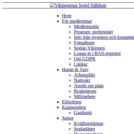
Hem
För medlemmar
Medlemssida
Program, preliminärt
Info från styrelsen och kommitt
Fotoalbum
Seglar-Vikingen
Logga in i BAS-registret
Om GDPR
Länkar
Hamn & Varv
Arbetsplikt
Nattvakt
Ansök om plats
Reglemente
Miljöarbete
Ekholmen
Kappsegling
Gastbank
Junior
Kvällsseglingar
Seglarläger