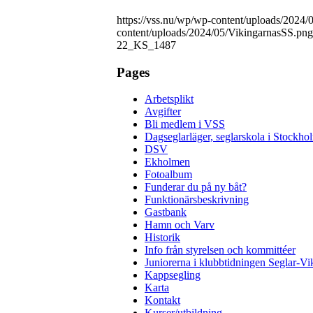
https://vss.nu/wp/wp-content/uploads/2024
content/uploads/2024/05/VikingarnasSS.png
22_KS_1487
Pages
Arbetsplikt
Avgifter
Bli medlem i VSS
Dagseglarläger, seglarskola i Stockho
DSV
Ekholmen
Fotoalbum
Funderar du på ny båt?
Funktionärsbeskrivning
Gastbank
Hamn och Varv
Historik
Info från styrelsen och kommittéer
Juniorerna i klubbtidningen Seglar-Vi
Kappsegling
Karta
Kontakt
Kurser/utbildning