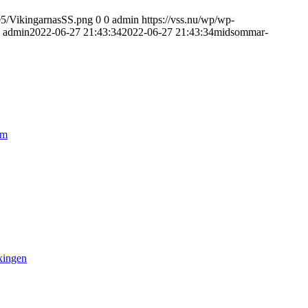
/05/VikingarnasSS.png
0
0
admin
https://vss.nu/wp/wp-
admin
2022-06-27 21:43:34
2022-06-27 21:43:34
midsommar-
lm
kingen