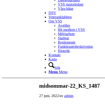
Dagseglarläger
VSS juniorledare
Våra båtar
DSV
Veteranklubben
Om VSS
Avgifter
Bli medlem i VSS
Miljöarbete
Stadgar
Reglemente
Funktionärsbeskrivning
Historik
Kontakt
Karta
Sök
Menu
Menu
midsommar-22_KS_1487
27 juni, 2022
/
av
admin