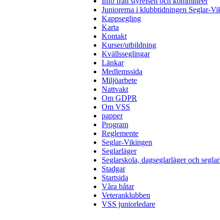
Info från styrelsen och kommittéer
Juniorerna i klubbtidningen Seglar-Vi
Kappsegling
Karta
Kontakt
Kurser/utbildning
Kvällsseglingar
Länkar
Medlemssida
Miljöarbete
Nattvakt
Om GDPR
Om VSS
papper
Program
Reglemente
Seglar-Vikingen
Seglarläger
Seglarskola, dagseglarläger och seglar
Stadgar
Startsida
Våra båtar
Veteranklubben
VSS juniorledare