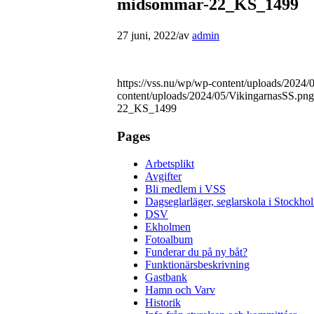
midsommar-22_KS_1499
27 juni, 2022
/
av
admin
https://vss.nu/wp/wp-content/uploads/2024
content/uploads/2024/05/VikingarnasSS.png
22_KS_1499
Pages
Arbetsplikt
Avgifter
Bli medlem i VSS
Dagseglarläger, seglarskola i Stockho
DSV
Ekholmen
Fotoalbum
Funderar du på ny båt?
Funktionärsbeskrivning
Gastbank
Hamn och Varv
Historik