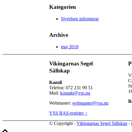
Kategorien
Styrelsen informerar
Archive
maj 2018
Vikingarnas Segel
P
Sällskap
Vi
C
Kansli
S
Telefon: 072 231 99 51
1
Mail:
kontakt@vss.nu
B
Webmaster:
webmaster@vss.nu
VSS BAS-register >
© Copyright -
Vikingarnas Segel Sällskap
-