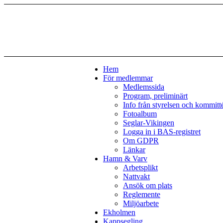
Hem
För medlemmar
Medlemssida
Program, preliminärt
Info från styrelsen och kommitt
Fotoalbum
Seglar-Vikingen
Logga in i BAS-registret
Om GDPR
Länkar
Hamn & Varv
Arbetsplikt
Nattvakt
Ansök om plats
Reglemente
Miljöarbete
Ekholmen
Kappsegling