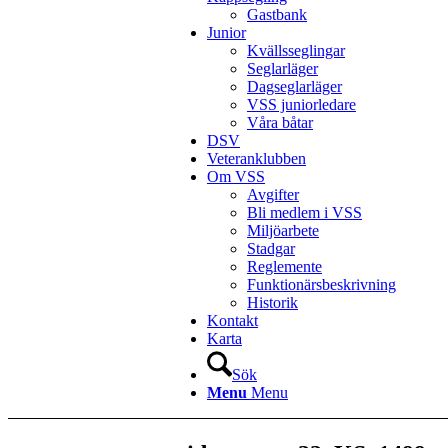
Gastbank
Junior
Kvällsseglingar
Seglarläger
Dagseglarläger
VSS juniorledare
Våra båtar
DSV
Veteranklubben
Om VSS
Avgifter
Bli medlem i VSS
Miljöarbete
Stadgar
Reglemente
Funktionärsbeskrivning
Historik
Kontakt
Karta
Sök
Menu
Menu