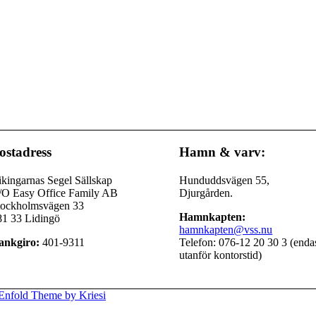
ostadress
Hamn & varv:
kingarnas Segel Sällskap
Hunduddsvägen 55,
/O Easy Office Family AB
Djurgården.
tockholmsvägen 33
Hamnkapten:
81 33 Lidingö
hamnkapten@vss.nu
ankgiro:
401-9311
Telefon: 076-12 20 30 3 (enda
utanför kontorstid)
Enfold Theme by Kriesi