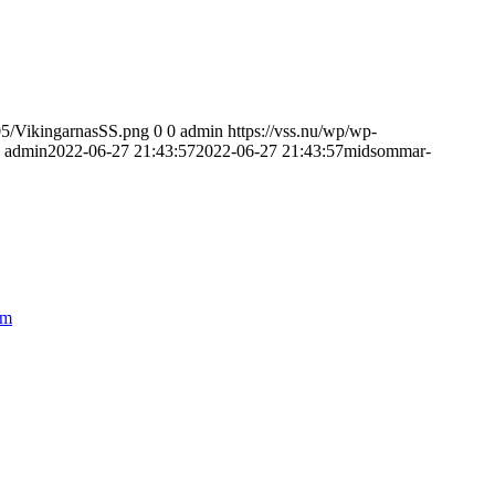
/05/VikingarnasSS.png
0
0
admin
https://vss.nu/wp/wp-
admin
2022-06-27 21:43:57
2022-06-27 21:43:57
midsommar-
lm