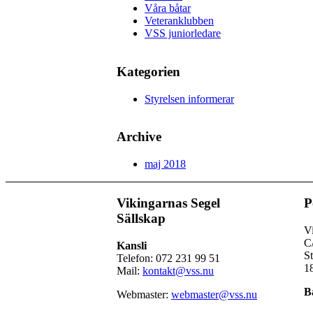
Våra båtar
Veteranklubben
VSS juniorledare
Kategorien
Styrelsen informerar
Archive
maj 2018
Vikingarnas Segel
P
Sällskap
Vi
C
Kansli
S
Telefon: 072 231 99 51
1
Mail:
kontakt@vss.nu
B
Webmaster:
webmaster@vss.nu