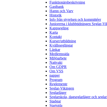
Funktionärsbeskrivning
Gastbank
Hamn och Varv
Historik
Info från styrelsen och kommittéer
Juniorerna i klubbtidningen Seglar-Vi
Kappsegling
Karta
Kontakt
Kurser/utbildning
Kvällsseglingar
Länkar
Medlemssida
Miljöarbete
Nattvakt
Om GDPR
Om VSS
papper
Program
Reglemente
Seglar-Vikingen
Seglarläger
Seglarskola, dagseglarläger och seglar
Stadgar
Startsida