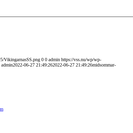
/05/VikingarnasSS.png
0
0
admin
https://vss.nu/wp/wp-
admin
2022-06-27 21:49:26
2022-06-27 21:49:26
midsommar-
lm