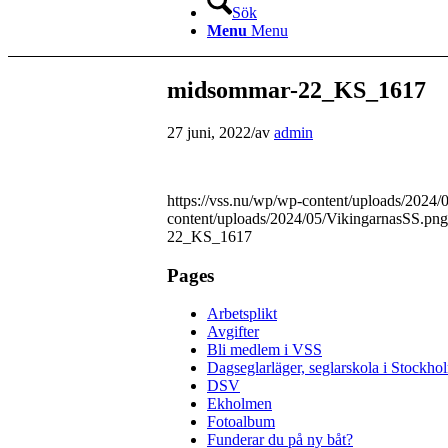
Sök
Menu
Menu
midsommar-22_KS_1617
27 juni, 2022
/
av
admin
https://vss.nu/wp/wp-content/uploads/2024
content/uploads/2024/05/VikingarnasSS.png
22_KS_1617
Pages
Arbetsplikt
Avgifter
Bli medlem i VSS
Dagseglarläger, seglarskola i Stockho
DSV
Ekholmen
Fotoalbum
Funderar du på ny båt?