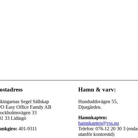
ostadress
Hamn & varv:
kingarnas Segel Sällskap
Hunduddsvägen 55,
/O Easy Office Family AB
Djurgården.
tockholmsvägen 33
Hamnkapten:
81 33 Lidingö
hamnkapten@vss.nu
ankgiro:
401-9311
Telefon: 076-12 20 30 3 (enda
utanför kontorstid)