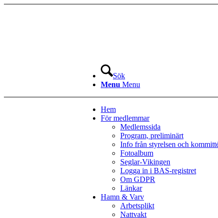
Sök
Menu
Menu
Hem
För medlemmar
Medlemssida
Program, preliminärt
Info från styrelsen och kommitt
Fotoalbum
Seglar-Vikingen
Logga in i BAS-registret
Om GDPR
Länkar
Hamn & Varv
Arbetsplikt
Nattvakt