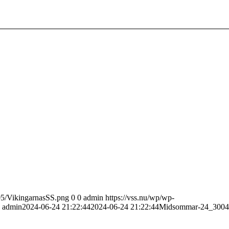
/05/VikingarnasSS.png
0
0
admin
https://vss.nu/wp/wp-
admin
2024-06-24 21:22:44
2024-06-24 21:22:44
Midsommar-24_3004