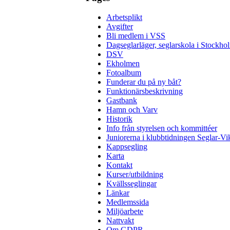
Arbetsplikt
Avgifter
Bli medlem i VSS
Dagseglarläger, seglarskola i Stockho
DSV
Ekholmen
Fotoalbum
Funderar du på ny båt?
Funktionärsbeskrivning
Gastbank
Hamn och Varv
Historik
Info från styrelsen och kommittéer
Juniorerna i klubbtidningen Seglar-Vi
Kappsegling
Karta
Kontakt
Kurser/utbildning
Kvällsseglingar
Länkar
Medlemssida
Miljöarbete
Nattvakt
Om GDPR