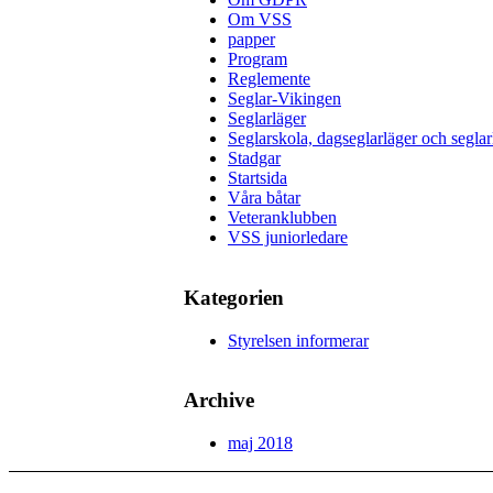
Om VSS
papper
Program
Reglemente
Seglar-Vikingen
Seglarläger
Seglarskola, dagseglarläger och seglar
Stadgar
Startsida
Våra båtar
Veteranklubben
VSS juniorledare
Kategorien
Styrelsen informerar
Archive
maj 2018