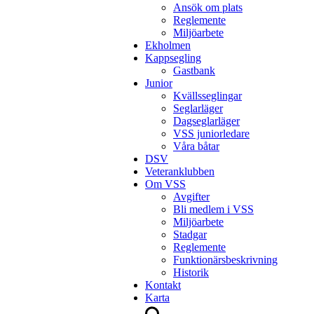
Ansök om plats
Reglemente
Miljöarbete
Ekholmen
Kappsegling
Gastbank
Junior
Kvällsseglingar
Seglarläger
Dagseglarläger
VSS juniorledare
Våra båtar
DSV
Veteranklubben
Om VSS
Avgifter
Bli medlem i VSS
Miljöarbete
Stadgar
Reglemente
Funktionärsbeskrivning
Historik
Kontakt
Karta