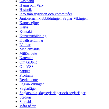
Gastbank
Hamn och Varv
Historik
Info från styrelsen och kommittéer
Juniorerna i klubbtidningen Seglar-Vikingen
Kappsegling
Karta
Kontakt
Kurser/utbildning
Kvällsseglingar
Länkar
Medlemssida
Miljöarbete
Nattvakt
Om GDPR
Om VSS
papper
Program
Reglemente
Seglar-Vikingen
Seglarläger
Seglarskola, dagseglarläger och seglarläger
Stadgar
Startsida
Våra båtar