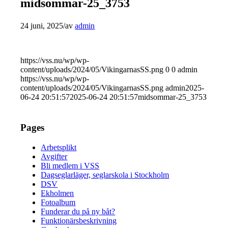
midsommar-25_3753
24 juni, 2025
/
av
admin
https://vss.nu/wp/wp-
content/uploads/2024/05/VikingarnasSS.png
0
0
admin
https://vss.nu/wp/wp-
content/uploads/2024/05/VikingarnasSS.png
admin
2025-
06-24 20:51:57
2025-06-24 20:51:57
midsommar-25_3753
Pages
Arbetsplikt
Avgifter
Bli medlem i VSS
Dagseglarläger, seglarskola i Stockholm
DSV
Ekholmen
Fotoalbum
Funderar du på ny båt?
Funktionärsbeskrivning