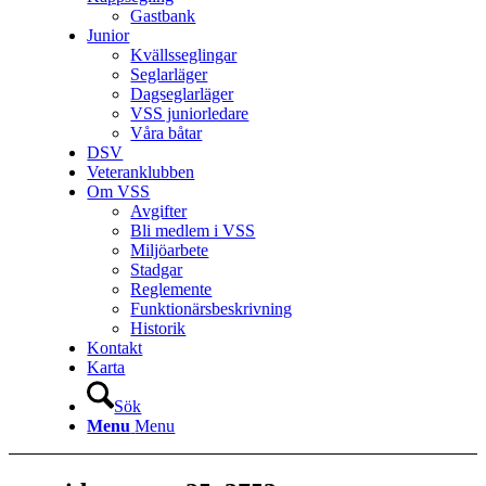
Gastbank
Junior
Kvällsseglingar
Seglarläger
Dagseglarläger
VSS juniorledare
Våra båtar
DSV
Veteranklubben
Om VSS
Avgifter
Bli medlem i VSS
Miljöarbete
Stadgar
Reglemente
Funktionärsbeskrivning
Historik
Kontakt
Karta
Sök
Menu
Menu