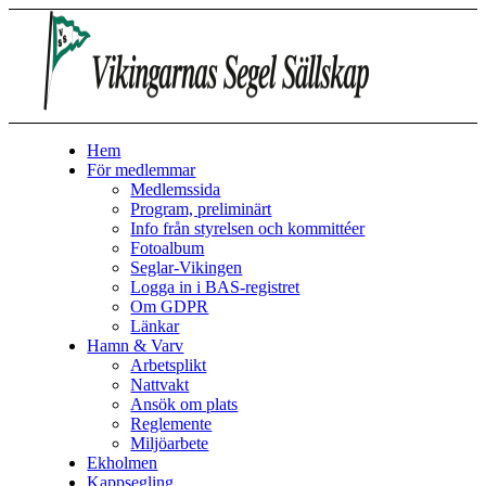
Hem
För medlemmar
Medlemssida
Program, preliminärt
Info från styrelsen och kommittéer
Fotoalbum
Seglar-Vikingen
Logga in i BAS-registret
Om GDPR
Länkar
Hamn & Varv
Arbetsplikt
Nattvakt
Ansök om plats
Reglemente
Miljöarbete
Ekholmen
Kappsegling