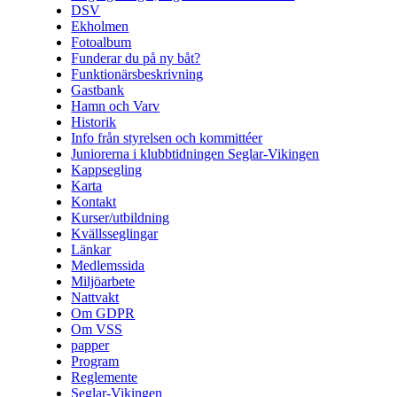
DSV
Ekholmen
Fotoalbum
Funderar du på ny båt?
Funktionärsbeskrivning
Gastbank
Hamn och Varv
Historik
Info från styrelsen och kommittéer
Juniorerna i klubbtidningen Seglar-Vikingen
Kappsegling
Karta
Kontakt
Kurser/utbildning
Kvällsseglingar
Länkar
Medlemssida
Miljöarbete
Nattvakt
Om GDPR
Om VSS
papper
Program
Reglemente
Seglar-Vikingen