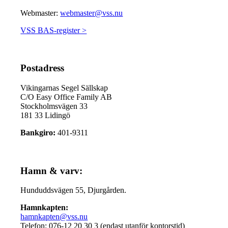
Webmaster:
webmaster@vss.nu
VSS BAS-register >
Postadress
Vikingarnas Segel Sällskap
C/O Easy Office Family AB
Stockholmsvägen 33
181 33 Lidingö
Bankgiro:
401-9311
Hamn & varv:
Hunduddsvägen 55, Djurgården.
Hamnkapten:
hamnkapten@vss.nu
Telefon: 076-12 20 30 3 (endast utanför kontorstid)