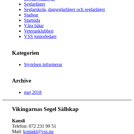
Seglarläger
Seglarskola, dagseglarläger och seglarläger
Stadgar
Startsida
Våra båtar
Veteranklubben
VSS juniorledare
Kategorien
Styrelsen informerar
Archive
maj 2018
Vikingarnas Segel Sällskap
Kansli
Telefon: 072 231 99 51
Mail:
kontakt@vss.nu