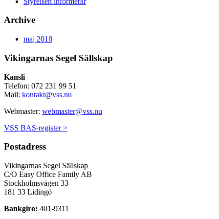
Styrelsen informerar
Archive
maj 2018
Vikingarnas Segel Sällskap
Kansli
Telefon: 072 231 99 51
Mail:
kontakt@vss.nu
Webmaster:
webmaster@vss.nu
VSS BAS-register >
Postadress
Vikingarnas Segel Sällskap
C/O Easy Office Family AB
Stockholmsvägen 33
181 33 Lidingö
Bankgiro:
401-9311