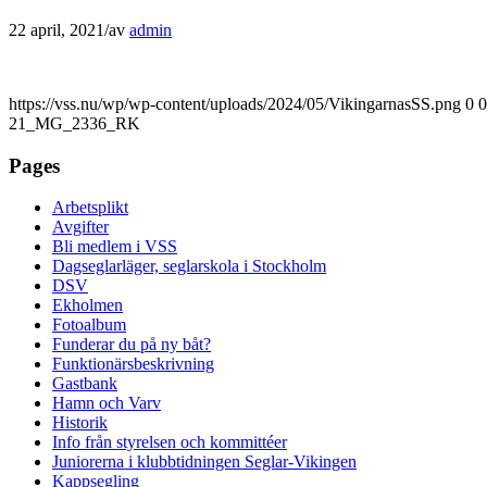
22 april, 2021
/
av
admin
https://vss.nu/wp/wp-content/uploads/2024/05/VikingarnasSS.png
0
0
21_MG_2336_RK
Pages
Arbetsplikt
Avgifter
Bli medlem i VSS
Dagseglarläger, seglarskola i Stockholm
DSV
Ekholmen
Fotoalbum
Funderar du på ny båt?
Funktionärsbeskrivning
Gastbank
Hamn och Varv
Historik
Info från styrelsen och kommittéer
Juniorerna i klubbtidningen Seglar-Vikingen
Kappsegling