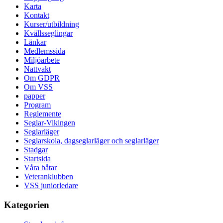
Karta
Kontakt
Kurser/utbildning
Kvällsseglingar
Länkar
Medlemssida
Miljöarbete
Nattvakt
Om GDPR
Om VSS
papper
Program
Reglemente
Seglar-Vikingen
Seglarläger
Seglarskola, dagseglarläger och seglarläger
Stadgar
Startsida
Våra båtar
Veteranklubben
VSS juniorledare
Kategorien