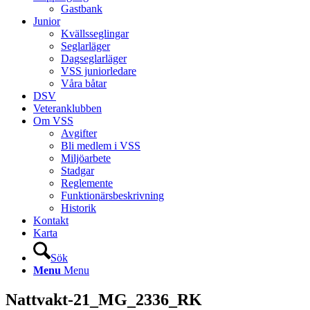
Gastbank
Junior
Kvällsseglingar
Seglarläger
Dagseglarläger
VSS juniorledare
Våra båtar
DSV
Veteranklubben
Om VSS
Avgifter
Bli medlem i VSS
Miljöarbete
Stadgar
Reglemente
Funktionärsbeskrivning
Historik
Kontakt
Karta
Sök
Menu
Menu
Nattvakt-21_MG_2336_RK