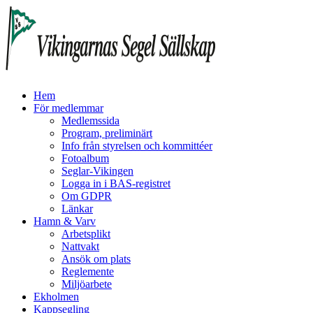
Hem
För medlemmar
Medlemssida
Program, preliminärt
Info från styrelsen och kommittéer
Fotoalbum
Seglar-Vikingen
Logga in i BAS-registret
Om GDPR
Länkar
Hamn & Varv
Arbetsplikt
Nattvakt
Ansök om plats
Reglemente
Miljöarbete
Ekholmen
Kappsegling