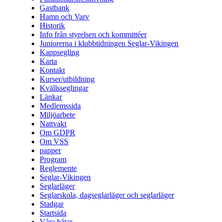
Gastbank
Hamn och Varv
Historik
Info från styrelsen och kommittéer
Juniorerna i klubbtidningen Seglar-Vikingen
Kappsegling
Karta
Kontakt
Kurser/utbildning
Kvällsseglingar
Länkar
Medlemssida
Miljöarbete
Nattvakt
Om GDPR
Om VSS
papper
Program
Reglemente
Seglar-Vikingen
Seglarläger
Seglarskola, dagseglarläger och seglarläger
Stadgar
Startsida
Våra båtar