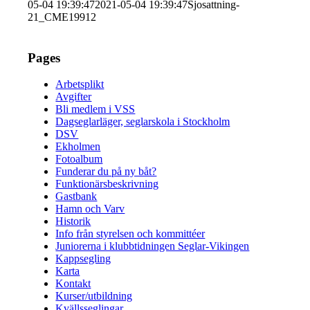
05-04 19:39:47
2021-05-04 19:39:47
Sjosattning-
21_CME19912
Pages
Arbetsplikt
Avgifter
Bli medlem i VSS
Dagseglarläger, seglarskola i Stockholm
DSV
Ekholmen
Fotoalbum
Funderar du på ny båt?
Funktionärsbeskrivning
Gastbank
Hamn och Varv
Historik
Info från styrelsen och kommittéer
Juniorerna i klubbtidningen Seglar-Vikingen
Kappsegling
Karta
Kontakt
Kurser/utbildning
Kvällsseglingar