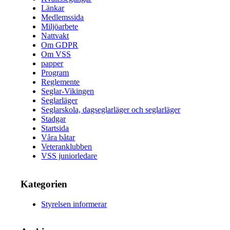
Länkar
Medlemssida
Miljöarbete
Nattvakt
Om GDPR
Om VSS
papper
Program
Reglemente
Seglar-Vikingen
Seglarläger
Seglarskola, dagseglarläger och seglarläger
Stadgar
Startsida
Våra båtar
Veteranklubben
VSS juniorledare
Kategorien
Styrelsen informerar