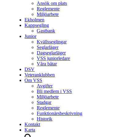
Ansök om plats
Reglemente
Miljöarbete
Ekholmen
Kappsegling
Gastbank
Junior
Kvällsseglingar
Seglarläger
Dagseglarläger
VSS juniorledare
Våra båtar
DSV
Veteranklubben
Om VSS
Avgifter
Bli medlem i VSS
Miljöarbete
Stadgar
Reglemente
Funktionärsbeskrivning
Historik
Kontakt
Karta