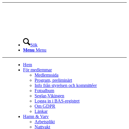
Sök
Menu
Menu
Hem
För medlemmar
Medlemssida
Program, preliminärt
Info från styrelsen och kommittéer
Fotoalbum
Seglar-Vikingen
Logga in i BAS-registret
Om GDPR
Länkar
Hamn & Varv
Arbetsplikt
Nattvakt