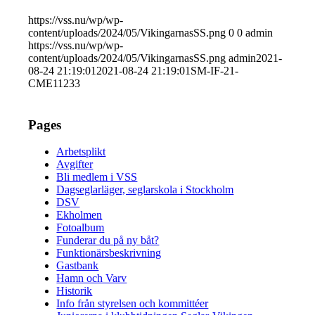
https://vss.nu/wp/wp-
content/uploads/2024/05/VikingarnasSS.png
0
0
admin
https://vss.nu/wp/wp-
content/uploads/2024/05/VikingarnasSS.png
admin
2021-
08-24 21:19:01
2021-08-24 21:19:01
SM-IF-21-
CME11233
Pages
Arbetsplikt
Avgifter
Bli medlem i VSS
Dagseglarläger, seglarskola i Stockholm
DSV
Ekholmen
Fotoalbum
Funderar du på ny båt?
Funktionärsbeskrivning
Gastbank
Hamn och Varv
Historik
Info från styrelsen och kommittéer