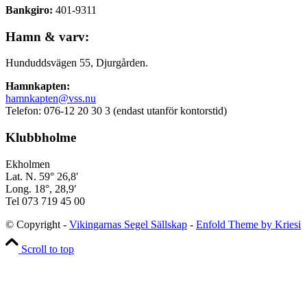
Bankgiro:
401-9311
Hamn & varv:
Hunduddsvägen 55, Djurgården.
Hamnkapten:
hamnkapten@vss.nu
Telefon: 076-12 20 30 3 (endast utanför kontorstid)
Klubbholme
Ekholmen
Lat. N. 59° 26,8′
Long. 18°, 28,9′
Tel 073 719 45 00
© Copyright -
Vikingarnas Segel Sällskap
-
Enfold Theme by Kriesi
Scroll to top