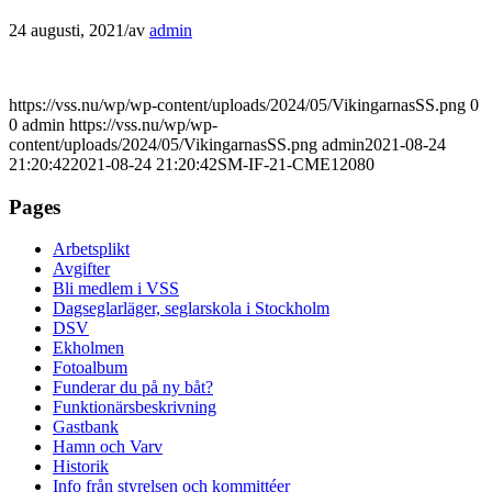
24 augusti, 2021
/
av
admin
https://vss.nu/wp/wp-content/uploads/2024/05/VikingarnasSS.png
0
0
admin
https://vss.nu/wp/wp-
content/uploads/2024/05/VikingarnasSS.png
admin
2021-08-24
21:20:42
2021-08-24 21:20:42
SM-IF-21-CME12080
Pages
Arbetsplikt
Avgifter
Bli medlem i VSS
Dagseglarläger, seglarskola i Stockholm
DSV
Ekholmen
Fotoalbum
Funderar du på ny båt?
Funktionärsbeskrivning
Gastbank
Hamn och Varv
Historik
Info från styrelsen och kommittéer