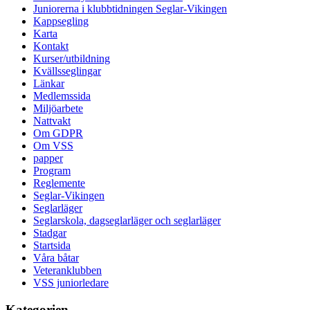
Juniorerna i klubbtidningen Seglar-Vikingen
Kappsegling
Karta
Kontakt
Kurser/utbildning
Kvällsseglingar
Länkar
Medlemssida
Miljöarbete
Nattvakt
Om GDPR
Om VSS
papper
Program
Reglemente
Seglar-Vikingen
Seglarläger
Seglarskola, dagseglarläger och seglarläger
Stadgar
Startsida
Våra båtar
Veteranklubben
VSS juniorledare
Kategorien