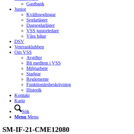
Gastbank
Junior
Kvällsseglingar
Seglarläger
Dagseglarläger
VSS juniorledare
Våra båtar
DSV
Veteranklubben
Om VSS
Avgifter
Bli medlem i VSS
Miljöarbete
Stadgar
Reglemente
Funktionärsbeskrivning
Historik
Kontakt
Karta
Sök
Menu
Menu
SM-IF-21-CME12080