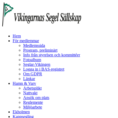
Hem
För medlemmar
Medlemssida
Program, preliminärt
Info från styrelsen och kommittéer
Fotoalbum
Seglar-Vikingen
Logga in i BAS-registret
Om GDPR
Länkar
Hamn & Varv
Arbetsplikt
Nattvakt
Ansök om plats
Reglemente
Miljöarbete
Ekholmen
Kappsegling